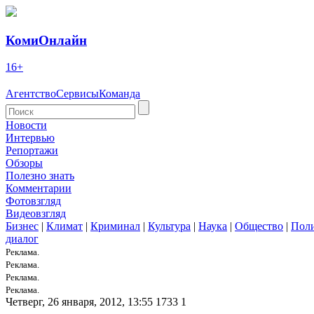
КомиОнлайн
16+
Агентство
Сервисы
Команда
Новости
Интервью
Репортажи
Обзоры
Полезно знать
Комментарии
Фотовзгляд
Видеовзгляд
Бизнес
|
Климат
|
Криминал
|
Культура
|
Наука
|
Общество
|
Пол
диалог
Реклама.
Реклама.
Реклама.
Реклама.
Четверг, 26 января, 2012, 13:55
1733
1