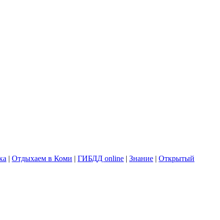
ка
|
Отдыхаем в Коми
|
ГИБДД online
|
Знание
|
Открытый