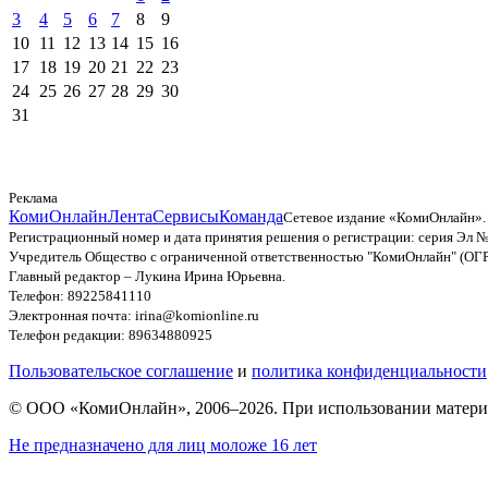
3
4
5
6
7
8
9
10
11
12
13
14
15
16
17
18
19
20
21
22
23
24
25
26
27
28
29
30
31
Реклама
КомиОнлайн
Лента
Сервисы
Команда
Сетевое издание «КомиОнлайн».
Регистрационный номер и дата принятия решения о регистрации: серия Эл №
Учредитель Общество с ограниченной ответственностью "КомиОнлайн" (ОГ
Главный редактор – Лукина Ирина Юрьевна.
Телефон: 89225841110
Электронная почта: irina@komionline.ru
Телефон редакции: 89634880925
Пользовательское соглашение
и
политика конфиденциальности
© ООО «КомиОнлайн», 2006–2026. При использовании материал
Не предназначено для лиц моложе 16 лет