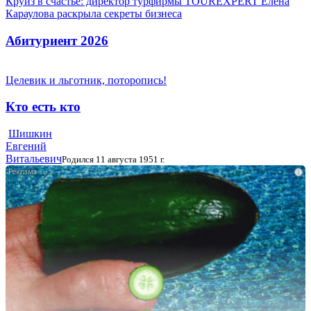
Круиз в счастье: директор турфирмы TOUREXPERT Елена
Караулова раскрыла секреты бизнеса
Абитуриент 2026
Целевик и льготник, поторопись!
Кто есть кто
Шишкин
Евгений
Витальевич
Родился 11 августа 1951 г.
i