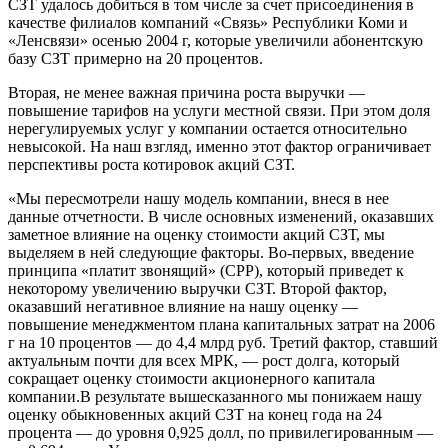
СЗТ удалось добиться в том числе за счет присоединения в
качестве филиалов компаний «Связь» Республики Коми и
«Ленсвязи» осенью 2004 г, которые увеличили абонентскую
базу СЗТ примерно на 20 процентов.
Вторая, не менее важная причина роста выручки —
повышение тарифов на услуги местной связи. При этом доля
нерегулируемых услуг у компании остается относительно
невысокой. На наш взгляд, именно этот фактор ограничивает
перспективы роста котировок акций СЗТ.
«Мы пересмотрели нашу модель компании, внеся в нее
данные отчетности. В числе основных изменений, оказавших
заметное влияние на оценку стоимости акций СЗТ, мы
выделяем в ней следующие факторы. Во-первых, введение
принципа «платит звонящий» (СРР), который приведет к
некоторому увеличению выручки СЗТ. Второй фактор,
оказавший негативное влияние на нашу оценку —
повышение менеджментом плана капитальных затрат на 2006
г на 10 процентов — до 4,4 млрд руб. Третий фактор, ставший
актуальным почти для всех МРК, — рост долга, который
сокращает оценку стоимости акционерного капитала
компании.В результате вышесказанного мы понижаем нашу
оценку обыкновенных акций СЗТ на конец года на 24
процента — до уровня 0,925 долл, по привилегированным —