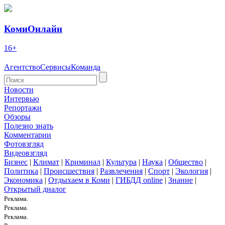
КомиОнлайн
16+
Агентство
Сервисы
Команда
Новости
Интервью
Репортажи
Обзоры
Полезно знать
Комментарии
Фотовзгляд
Видеовзгляд
Бизнес
|
Климат
|
Криминал
|
Культура
|
Наука
|
Общество
|
Политика
|
Происшествия
|
Развлечения
|
Спорт
|
Экология
|
Экономика
|
Отдыхаем в Коми
|
ГИБДД online
|
Знание
|
Открытый диалог
Реклама.
Реклама.
Реклама.