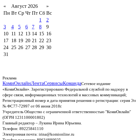
«
Август 2026
»
Пн
Вт
Ср
Чт
Пт
Сб
Вс
1
2
3
4
5
6
7
8
9
10
11
12
13
14
15
16
17
18
19
20
21
22
23
24
25
26
27
28
29
30
31
Реклама
КомиОнлайн
Лента
Сервисы
Команда
Сетевое издание
«КомиОнлайн». Зарегистрировано Федеральной службой по надзору в
сфере связи, информационных технологий и массовых коммуникаций;
Регистрационный номер и дата принятия решения о регистрации: серия Эл
№ ФС77-72997 от 06 июня 2018г.
Учредитель Общество с ограниченной ответственностью "КомиОнлайн"
(ОГРН 1231100001802)
Главный редактор – Лукина Ирина Юрьевна.
Телефон: 89225841110
Электронная почта: irina@komionline.ru
Телефон редакции: 89634880925