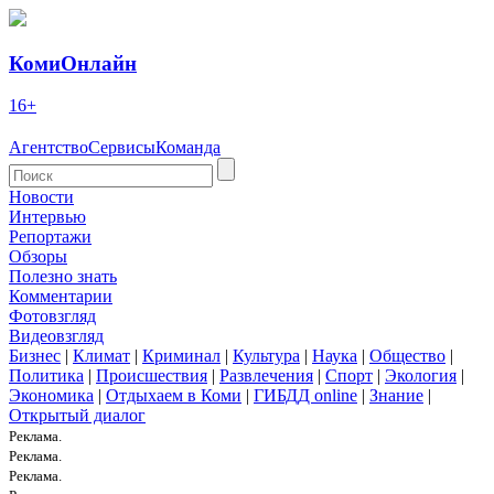
КомиОнлайн
16+
Агентство
Сервисы
Команда
Новости
Интервью
Репортажи
Обзоры
Полезно знать
Комментарии
Фотовзгляд
Видеовзгляд
Бизнес
|
Климат
|
Криминал
|
Культура
|
Наука
|
Общество
|
Политика
|
Происшествия
|
Развлечения
|
Спорт
|
Экология
|
Экономика
|
Отдыхаем в Коми
|
ГИБДД online
|
Знание
|
Открытый диалог
Реклама.
Реклама.
Реклама.