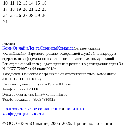
10
11
12
13
14
15
16
17
18
19
20
21
22
23
24
25
26
27
28
29
30
31
Реклама
КомиОнлайн
Лента
Сервисы
Команда
Сетевое издание
«КомиОнлайн». Зарегистрировано Федеральной службой по надзору в
сфере связи, информационных технологий и массовых коммуникаций;
Регистрационный номер и дата принятия решения о регистрации: серия Эл
№ ФС77-72997 от 06 июня 2018г.
Учредитель Общество с ограниченной ответственностью "КомиОнлайн"
(ОГРН 1231100001802)
Главный редактор – Лукина Ирина Юрьевна.
Телефон: 89225841110
Электронная почта: irina@komionline.ru
Телефон редакции: 89634880925
Пользовательское соглашение
и
политика
конфиденциальности
© ООО «КомиОнлайн», 2006–2026. При использовании