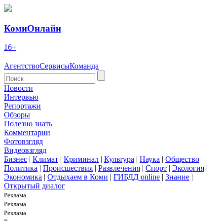
КомиОнлайн
16+
Агентство
Сервисы
Команда
Новости
Интервью
Репортажи
Обзоры
Полезно знать
Комментарии
Фотовзгляд
Видеовзгляд
Бизнес
|
Климат
|
Криминал
|
Культура
|
Наука
|
Общество
|
Политика
|
Происшествия
|
Развлечения
|
Спорт
|
Экология
|
Экономика
|
Отдыхаем в Коми
|
ГИБДД online
|
Знание
|
Открытый диалог
Реклама.
Реклама.
Реклама.