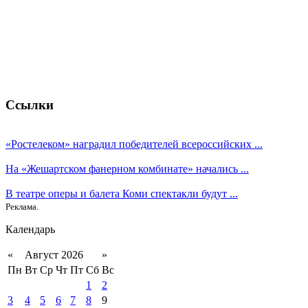
Ссылки
«Ростелеком» наградил победителей всероссийских ...
На «Жешартском фанерном комбинате» начались ...
В театре оперы и балета Коми спектакли будут ...
Реклама.
Календарь
«
Август 2026
»
Пн
Вт
Ср
Чт
Пт
Сб
Вс
1
2
3
4
5
6
7
8
9