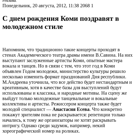
Реклама.
Понедельник, 20 августа, 2012, 11:38
2068
1
С днем рождения Коми поздравят в
молодежном стиле
Напомним, что традиционно такие концерты проходят в
стенах Академического театра драмы имени В.Савина. На них
выступают заслуженные артисты Коми, опытные мастера
вокала и танцев. Но в связи с тем, что этот год в Коми
объявлен Годом молодежи, министерство культуры решило
несколько изменить формат празднований Дня республики.
М.Андреева уточнила, что все действо будет нестандартным и
креативным, хотя в качестве базы для выступлений будут
использованы и классика, и народные мотивы. На сцену же
выйдут только молодежные танцевальные и вокальные
коллективы и артисты. Режиссером концерта также будет
молодой специалист —
Анастасия Есева
. Что конкретно
покажут зрителям пока не раскрывается: репетиции только
начались, к тому же организаторы не хотят раскрывать
интригу. Однако среди задумок, например, некий
хореографический номер на роликах.