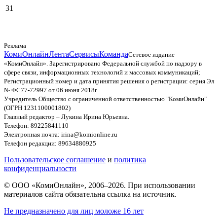
31
Реклама
КомиОнлайн
Лента
Сервисы
Команда
Сетевое издание
«КомиОнлайн». Зарегистрировано Федеральной службой по надзору в
сфере связи, информационных технологий и массовых коммуникаций;
Регистрационный номер и дата принятия решения о регистрации: серия Эл
№ ФС77-72997 от 06 июня 2018г.
Учредитель Общество с ограниченной ответственностью "КомиОнлайн"
(ОГРН 1231100001802)
Главный редактор – Лукина Ирина Юрьевна.
Телефон: 89225841110
Электронная почта: irina@komionline.ru
Телефон редакции: 89634880925
Пользовательское соглашение
и
политика
конфиденциальности
© ООО «КомиОнлайн», 2006–2026. При использовании
материалов сайта обязательна ссылка на источник.
Не предназначено для лиц моложе 16 лет