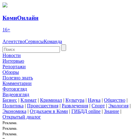
КомиОнлайн
16+
Агентство
Сервисы
Команда
Новости
Интервью
Репортажи
Обзоры
Полезно знать
Комментарии
Фотовзгляд
Видеовзгляд
Бизнес
|
Климат
|
Криминал
|
Культура
|
Наука
|
Общество
|
Политика
|
Происшествия
|
Развлечения
|
Спорт
|
Экология
|
Экономика
|
Отдыхаем в Коми
|
ГИБДД online
|
Знание
|
Открытый диалог
Реклама.
Реклама.
Реклама.