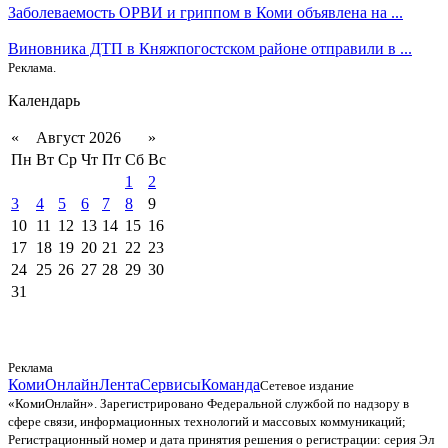
Заболеваемость ОРВИ и гриппом в Коми объявлена на ...
Виновника ДТП в Княжпогостском районе отправили в ...
Реклама.
Календарь
«
Август 2026
»
Пн
Вт
Ср
Чт
Пт
Сб
Вс
1
2
3
4
5
6
7
8
9
10
11
12
13
14
15
16
17
18
19
20
21
22
23
24
25
26
27
28
29
30
31
Реклама
КомиОнлайн
Лента
Сервисы
Команда
Сетевое издание
«КомиОнлайн». Зарегистрировано Федеральной службой по надзору в
сфере связи, информационных технологий и массовых коммуникаций;
Регистрационный номер и дата принятия решения о регистрации: серия Эл