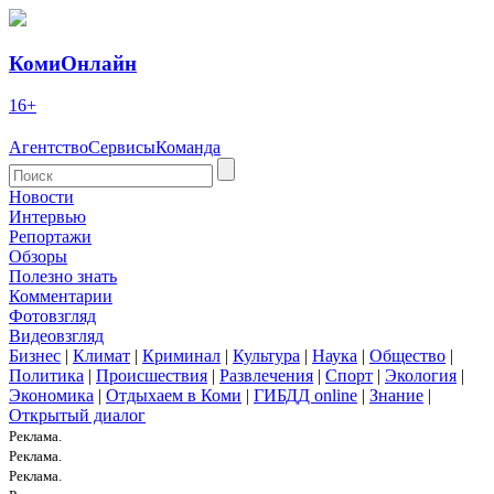
КомиОнлайн
16+
Агентство
Сервисы
Команда
Новости
Интервью
Репортажи
Обзоры
Полезно знать
Комментарии
Фотовзгляд
Видеовзгляд
Бизнес
|
Климат
|
Криминал
|
Культура
|
Наука
|
Общество
|
Политика
|
Происшествия
|
Развлечения
|
Спорт
|
Экология
|
Экономика
|
Отдыхаем в Коми
|
ГИБДД online
|
Знание
|
Открытый диалог
Реклама.
Реклама.
Реклама.