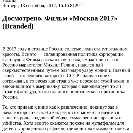
Реклама.
Четверг, 13 сентября, 2012, 16:16
8129
1
Досмотрено. Фильм «Москва 2017»
(Branded)
В 2017 году в столице России толстые люди станут эталоном
красоты. Все это — спланированная политика корпорации
фастфудов. Фильм рассказывает о том, сможет ли спасти
Россию маркетолог Михаил Галкин, наделенный
сверхъестественным чутьем благодаря удару молнии. Главный
герой – это человек, который в СССР спаивал своих
сограждан, в то время как страна уже пережила сухой закон, и
влюбившийся в американку, которая символизирует то ли
страну фастфуда, то ли главного политического противника
России.
Те, кто привык к кино как к развлечению, покинут зал в
начале второго часа. Но как раз в этот момент и начнется
экшен: кровь, колдовской обряд, сумасшествие, драконы и
убийства. Хотя все это окажется похоже на мультфильм для
детей с упрощенной графикой, где монстры вызывают смех, а