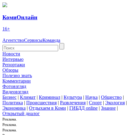
КомиОнлайн
16+
Агентство
Сервисы
Команда
Новости
Интервью
Репортажи
Обзоры
Полезно знать
Комментарии
Фотовзгляд
Видеовзгляд
Бизнес
|
Климат
|
Криминал
|
Культура
|
Наука
|
Общество
|
Политика
|
Происшествия
|
Развлечения
|
Спорт
|
Экология
|
Экономика
|
Отдыхаем в Коми
|
ГИБДД online
|
Знание
|
Открытый диалог
Реклама.
Реклама.
Реклама.