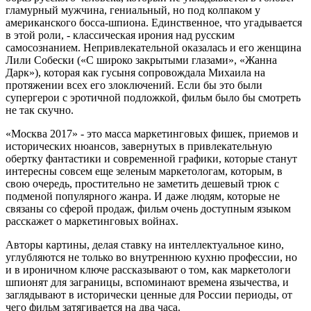
гламурный мужчина, гениальный, но под колпаком у
американского босса-шпиона. Единственное, что угадывается
в этой роли, - классическая ирония над русским
самосознанием. Непривлекательной оказалась и его женщина
Лили Собески («С широко закрытыми глазами», «Жанна
Дарк»), которая как гусыня сопровождала Михаила на
протяжении всех его злоключений. Если бы это были
супергерои с эротичной подложкой, фильм было бы смотреть
не так скучно.
«Москва 2017» - это масса маркетинговых фишек, приемов и
исторических нюансов, завернутых в привлекательную
обертку фантастики и современной графики, которые станут
интересны совсем еще зеленым маркетологам, которым, в
свою очередь, простительно не заметить дешевый трюк с
подменой популярного жанра. И даже людям, которые не
связаны со сферой продаж, фильм очень доступным языком
расскажет о маркетинговых войнах.
Авторы картины, делая ставку на интеллектуальное кино,
углубляются не только во внутреннюю кухню профессии, но
и в ироничном ключе рассказывают о том, как маркетологи
шпионят для заграницы, вспоминают времена язычества, и
заглядывают в исторически ценные для России периоды, от
чего фильм затягивается на два часа.