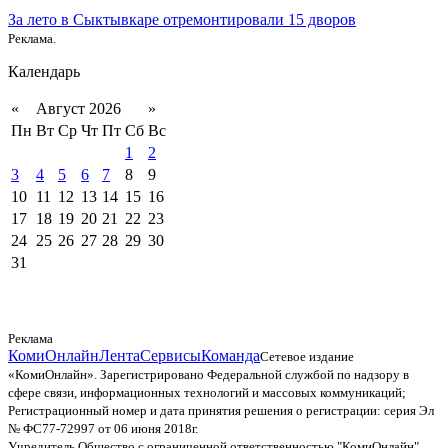
За лето в Сыктывкаре отремонтировали 15 дворов
Реклама.
Календарь
«
Август 2026
»
Пн
Вт
Ср
Чт
Пт
Сб
Вс
1
2
3
4
5
6
7
8
9
10
11
12
13
14
15
16
17
18
19
20
21
22
23
24
25
26
27
28
29
30
31
Реклама
КомиОнлайн
Лента
Сервисы
Команда
Сетевое издание
«КомиОнлайн». Зарегистрировано Федеральной службой по надзору в
сфере связи, информационных технологий и массовых коммуникаций;
Регистрационный номер и дата принятия решения о регистрации: серия Эл
№ ФС77-72997 от 06 июня 2018г.
Учредитель Общество с ограниченной ответственностью "КомиОнлайн"