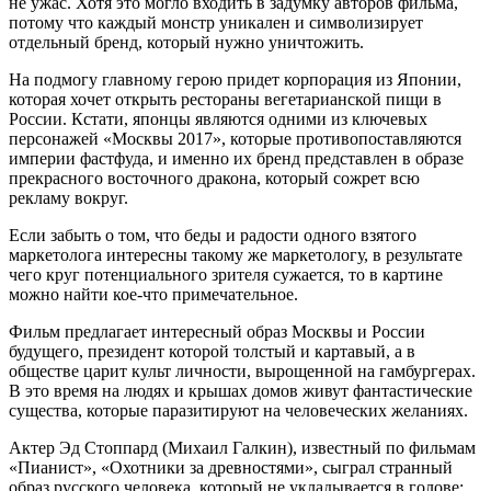
не ужас. Хотя это могло входить в задумку авторов фильма,
потому что каждый монстр уникален и символизирует
отдельный бренд, который нужно уничтожить.
На подмогу главному герою придет корпорация из Японии,
которая хочет открыть рестораны вегетарианской пищи в
России. Кстати, японцы являются одними из ключевых
персонажей «Москвы 2017», которые противопоставляются
империи фастфуда, и именно их бренд представлен в образе
прекрасного восточного дракона, который сожрет всю
рекламу вокруг.
Если забыть о том, что беды и радости одного взятого
маркетолога интересны такому же маркетологу, в результате
чего круг потенциального зрителя сужается, то в картине
можно найти кое-что примечательное.
Фильм предлагает интересный образ Москвы и России
будущего, президент которой толстый и картавый, а в
обществе царит культ личности, вырощенной на гамбургерах.
В это время на людях и крышах домов живут фантастические
существа, которые паразитируют на человеческих желаниях.
Актер Эд Стоппард (Михаил Галкин), известный по фильмам
«Пианист», «Охотники за древностями», сыграл странный
образ русского человека, который не укладывается в голове: