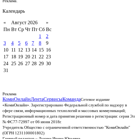
Реклама.
Календарь
«
Август 2026
»
Пн
Вт
Ср
Чт
Пт
Сб
Вс
1
2
3
4
5
6
7
8
9
10
11
12
13
14
15
16
17
18
19
20
21
22
23
24
25
26
27
28
29
30
31
Реклама
КомиОнлайн
Лента
Сервисы
Команда
Сетевое издание
«КомиОнлайн». Зарегистрировано Федеральной службой по надзору в
сфере связи, информационных технологий и массовых коммуникаций;
Регистрационный номер и дата принятия решения о регистрации: серия Эл
№ ФС77-72997 от 06 июня 2018г.
Учредитель Общество с ограниченной ответственностью "КомиОнлайн"
(ОГРН 1231100001802)
Главный редактор – Лукина Ирина Юрьевна.