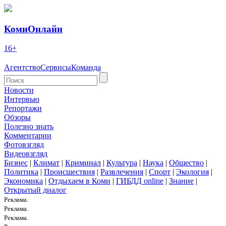
КомиОнлайн
16+
Агентство
Сервисы
Команда
Новости
Интервью
Репортажи
Обзоры
Полезно знать
Комментарии
Фотовзгляд
Видеовзгляд
Бизнес
|
Климат
|
Криминал
|
Культура
|
Наука
|
Общество
|
Политика
|
Происшествия
|
Развлечения
|
Спорт
|
Экология
|
Экономика
|
Отдыхаем в Коми
|
ГИБДД online
|
Знание
|
Открытый диалог
Реклама.
Реклама.
Реклама.