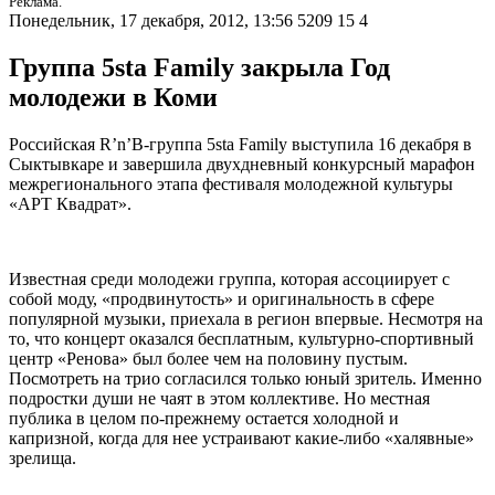
Реклама.
Понедельник, 17 декабря, 2012, 13:56
5209
15
4
Группа 5sta Family закрыла Год
молодежи в Коми
Российская R’n’B-группа 5sta Family выступила 16 декабря в
Сыктывкаре и завершила двухдневный конкурсный марафон
межрегионального этапа фестиваля молодежной культуры
«АРТ Квадрат».
Известная среди молодежи группа, которая ассоциирует с
собой моду, «продвинутость» и оригинальность в сфере
популярной музыки, приехала в регион впервые. Несмотря на
то, что концерт оказался бесплатным, культурно-спортивный
центр «Ренова» был более чем на половину пустым.
Посмотреть на трио согласился только юный зритель. Именно
подростки души не чаят в этом коллективе. Но местная
публика в целом по-прежнему остается холодной и
капризной, когда для нее устраивают какие-либо «халявные»
зрелища.