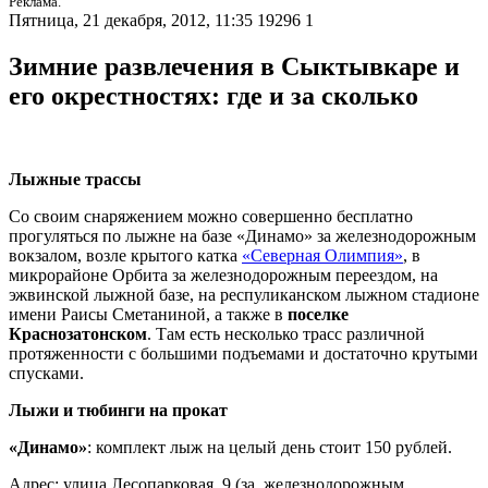
Реклама.
Пятница, 21 декабря, 2012, 11:35
19296
1
Зимние развлечения в Сыктывкаре и
его окрестностях: где и за сколько
Лыжные трассы
Со своим снаряжением можно совершенно бесплатно
прогуляться по лыжне на базе «Динамо» за железнодорожным
вокзалом, возле крытого катка
«Северная Олимпия»
, в
микрорайоне Орбита за железнодорожным переездом, на
эжвинской лыжной базе, на респуликанском лыжном стадионе
имени Раисы Сметаниной, а также в
поселке
Краснозатонском
. Там есть несколько трасс различной
протяженности с большими подъемами и достаточно крутыми
спусками.
Лыжи и тюбинги на прокат
«Динамо»
: комплект лыж на целый день стоит 150 рублей.
Адрес: улица Лесопарковая, 9 (за железнодорожным