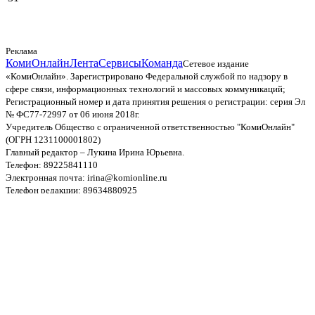
Реклама
КомиОнлайн
Лента
Сервисы
Команда
Сетевое издание
«КомиОнлайн». Зарегистрировано Федеральной службой по надзору в
сфере связи, информационных технологий и массовых коммуникаций;
Регистрационный номер и дата принятия решения о регистрации: серия Эл
№ ФС77-72997 от 06 июня 2018г.
Учредитель Общество с ограниченной ответственностью "КомиОнлайн"
(ОГРН 1231100001802)
Главный редактор – Лукина Ирина Юрьевна.
Телефон: 89225841110
Электронная почта: irina@komionline.ru
Телефон редакции: 89634880925
Пользовательское соглашение
и
политика
конфиденциальности
© ООО «КомиОнлайн», 2006–2026. При использовании
материалов сайта обязательна ссылка на источник.
Не предназначено для лиц моложе 16 лет