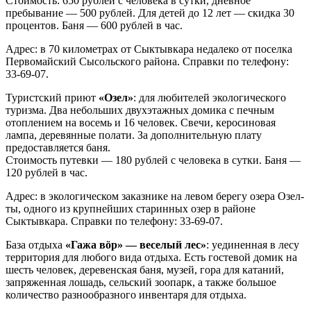
Стоимость: 650 рублей с человека в сутки, дневное
пребывание — 500 рублей. Для детей до 12 лет — скидка 30
процентов. Баня — 600 рублей в час.
Адрес: в 70 километрах от Сыктывкара недалеко от поселка
Первомайский Сысольского района. Справки по телефону:
33-69-07.
Туристский приют
«Озел»
: для любителей экологического
туризма. Два небольших двухэтажных домика с печным
отоплением на восемь и 16 человек. Свечи, керосиновая
лампа, деревянные полати. За дополнительную плату
предоставляется баня.
Стоимость путевки — 180 рублей с человека в сутки. Баня —
120 рублей в час.
Адрес: в экологическом заказнике на левом берегу озера Озел-
ты, одного из крупнейших старинных озер в районе
Сыктывкара. Справки по телефону: 33-69-07.
База отдыха
«Гажа вöр» — веселый лес»
: уединенная в лесу
территория для любого вида отдыха. Есть гостевой домик на
шесть человек, деревенская баня, музей, гора для катаний,
запряженная лошадь, сельский зоопарк, а также большое
количество разнообразного инвентаря для отдыха.