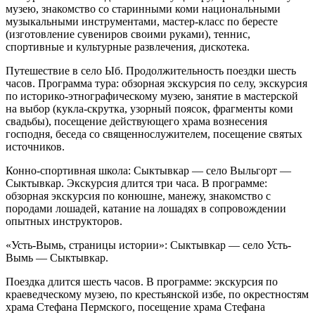
музею, знакомство со старинными коми национальными
музыкальными инструментами, мастер-класс по бересте
(изготовление сувениров своими руками), теннис,
спортивные и культурные развлечения, дискотека.
Путешествие в село Ыб. Продолжительность поездки шесть
часов. Программа тура: обзорная экскурсия по селу, экскурсия
по историко-этнографическому музею, занятие в мастерской
на выбор (кукла-скрутка, узорный поясок, фрагменты коми
свадьбы), посещение действующего храма вознесения
господня, беседа со священнослужителем, посещение святых
источников.
Конно-спортивная школа: Сыктывкар — село Выльгорт —
Сыктывкар. Экскурсия длится три часа. В программе:
обзорная экскурсия по конюшне, манежу, знакомство с
породами лошадей, катание на лошадях в сопровождении
опытных инструкторов.
«Усть-Вымь, страницы истории»: Сыктывкар — село Усть-
Вымь — Сыктывкар.
Поездка длится шесть часов. В программе: экскурсия по
краеведческому музею, по крестьянской избе, по окрестностям
храма Стефана Пермского, посещение храма Стефана