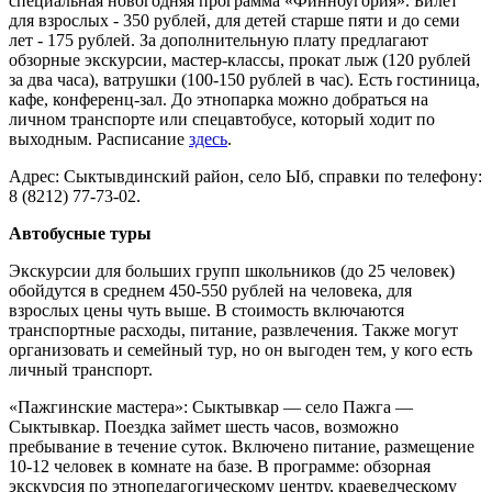
специальная новогодняя программа «Финноугория». Билет
для взрослых - 350 рублей, для детей старше пяти и до семи
лет - 175 рублей. За дополнительную плату предлагают
обзорные экскурсии, мастер-классы, прокат лыж (120 рублей
за два часа), ватрушки (100-150 рублей в час). Есть гостиница,
кафе, конференц-зал. До этнопарка можно добраться на
личном транспорте или спецавтобусе, который ходит по
выходным. Расписание
здесь
.
Адрес: Сыктывдинский район, село Ыб, справки по телефону:
8 (8212) 77-73-02.
Автобусные туры
Экскурсии для больших групп школьников (до 25 человек)
обойдутся в среднем 450-550 рублей на человека, для
взрослых цены чуть выше. В стоимость включаются
транспортные расходы, питание, развлечения. Также могут
организовать и семейный тур, но он выгоден тем, у кого есть
личный транспорт.
«Пажгинские мастера»: Сыктывкар — село Пажга —
Сыктывкар. Поездка займет шесть часов, возможно
пребывание в течение суток. Включено питание, размещение
10-12 человек в комнате на базе. В программе: обзорная
экскурсия по этнопедагогическому центру, краеведческому