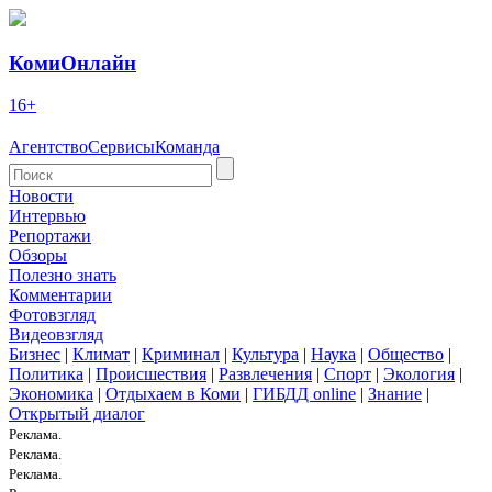
КомиОнлайн
16+
Агентство
Сервисы
Команда
Новости
Интервью
Репортажи
Обзоры
Полезно знать
Комментарии
Фотовзгляд
Видеовзгляд
Бизнес
|
Климат
|
Криминал
|
Культура
|
Наука
|
Общество
|
Политика
|
Происшествия
|
Развлечения
|
Спорт
|
Экология
|
Экономика
|
Отдыхаем в Коми
|
ГИБДД online
|
Знание
|
Открытый диалог
Реклама.
Реклама.
Реклама.