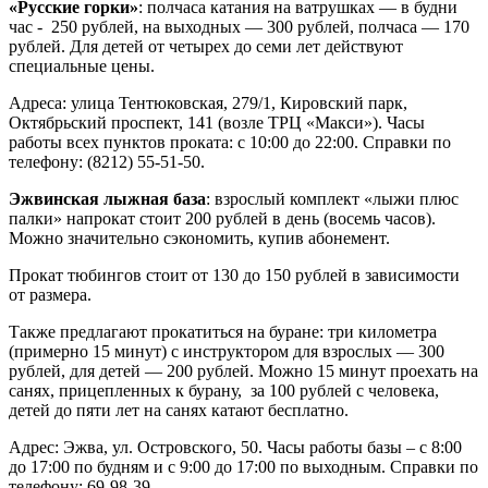
«Русские горки»
: полчаса катания на ватрушках — в будни
час - 250 рублей, на выходных — 300 рублей, полчаса — 170
рублей. Для детей от четырех до семи лет действуют
специальные цены.
Адреса: улица Тентюковская, 279/1, Кировский парк,
Октябрьский проспект, 141 (возле ТРЦ «Макси»). Часы
работы всех пунктов проката: с 10:00 до 22:00. Справки по
телефону: (8212) 55-51-50.
Эжвинская лыжная база
: взрослый комплект «лыжи плюс
палки» напрокат стоит 200 рублей в день (восемь часов).
Можно значительно сэкономить, купив абонемент.
Прокат тюбингов стоит от 130 до 150 рублей в зависимости
от размера.
Также предлагают прокатиться на буране: три километра
(примерно 15 минут) с инструктором для взрослых — 300
рублей, для детей — 200 рублей. Можно 15 минут проехать на
санях, прицепленных к бурану, за 100 рублей с человека,
детей до пяти лет на санях катают бесплатно.
Адрес: Эжва, ул. Островского, 50. Часы работы базы – с 8:00
до 17:00 по будням и с 9:00 до 17:00 по выходным. Справки по
телефону: 69-98-39.