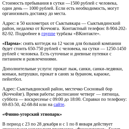
Стоимость пребывания в сутки —1500 рублей с человека,
один день — 1000 рублей. Если есть необходимость, могут
организовать доставку до места.
Адрес: в 50 километрах от Сыктывкара — Сыктывдинский
район, недалеко от Коччояга. Контактный телефон: 8-904-202-
82-92. Подробнее в
группе
турбазы «ВКонтакте».
«Парма»
: снять коттедж на 12 часов для большой компании
будет стоить 650-750 рублей с человека, на сутки — 1250-1450
рублей с человека. Есть суточные и дневные путевки с
питанием и развлечениями.
Дополнительные услуги: прокат лыж, санки, санки-ледянки,
коньки, ватрушки, прокат в санях за бураном, караоке,
пейнтбол.
Адрес: Сыктывдинский район, местечко Сосновый бор
(Коччойяг). Время работы: расписание четверг — пятница,
суббота — воскресенье с 09:00 до 18:00. Справки по телефону:
69-83-50, 42-68-84 или на
сайте
.
«Финно-угорский этнопарк»
В период с 23 по 28 декабря и с 1 по 8 января действует