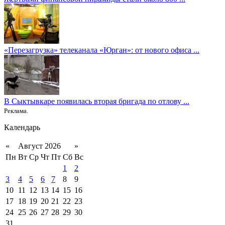
«Перезагрузка» телеканала «Юрган»: от нового офиса ...
В Сыктывкаре появилась вторая бригада по отлову ...
Реклама.
Календарь
«
Август 2026
»
Пн
Вт
Ср
Чт
Пт
Сб
Вс
1
2
3
4
5
6
7
8
9
10
11
12
13
14
15
16
17
18
19
20
21
22
23
24
25
26
27
28
29
30
31