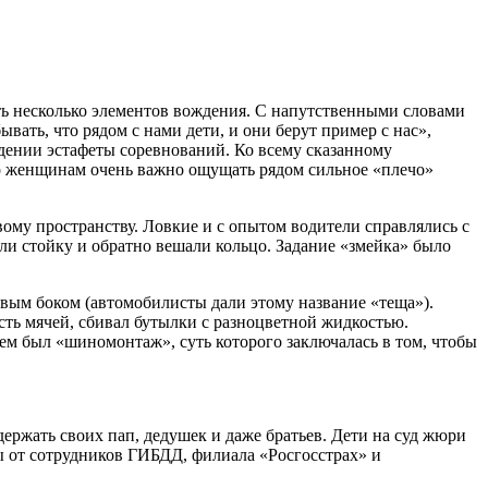
ь несколько элементов вождения. С напутственными словами
ывать, что рядом с нами дети, и они берут пример с нас»,
дении эстафеты соревнований. Ко всему сказанному
то женщинам очень важно ощущать рядом сильное «плечо»
ому пространству. Ловкие и с опытом водители справлялись с
ли стойку и обратно вешали кольцо. Задание «змейка» было
авым боком (автомобилисты дали этому название «теща»).
ть мячей, сбивал бутылки с разноцветной жидкостью.
ием был «шиномонтаж», суть которого заключалась в том, чтобы
ржать своих пап, дедушек и даже братьев. Дети на суд жюри
ы от сотрудников ГИБДД, филиала «Росгосстрах» и