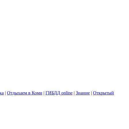
ка
|
Отдыхаем в Коми
|
ГИБДД online
|
Знание
|
Открытый