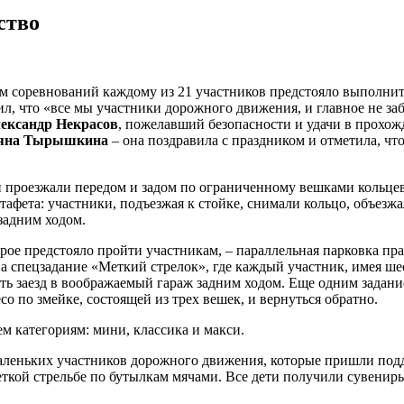
ство
м соревнований каждому из 21 участников предстояло выполнит
ил, что «все мы участники дорожного движения, и главное не заб
ександр Некрасов
, пожелавший безопасности и удачи в прохож
яна Тырышкина
– она поздравила с праздником и отметила, ч
 проезжали передом и задом по ограниченному вешками кольцев
фета: участники, подъезжая к стойке, снимали кольцо, объезжа
задним ходом.
рое предстояло пройти участникам, – параллельная парковка пр
 спецзадание «Меткий стрелок», где каждый участник, имея шес
сть заезд в воображаемый гараж задним ходом. Еще одним задан
со по змейке, состоящей из трех вешек, и вернуться обратно.
м категориям: мини, классика и макси.
аленьких участников дорожного движения, которые пришли подде
еткой стрельбе по бутылкам мячами. Все дети получили сувенир