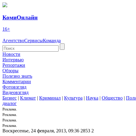
КомиОнлайн
16+
Агентство
Сервисы
Команда
Новости
Интервью
Репортажи
Обзоры
Полезно знать
Комментарии
Фотовзгляд
Видеовзгляд
Бизнес
|
Климат
|
Криминал
|
Культура
|
Наука
|
Общество
|
Пол
диалог
Реклама.
Реклама.
Реклама.
Реклама.
Воскресенье, 24 февраля, 2013, 09:36
2853
2