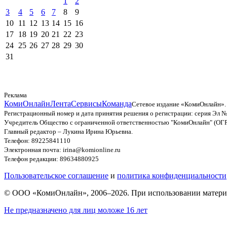
1
2
3
4
5
6
7
8
9
10
11
12
13
14
15
16
17
18
19
20
21
22
23
24
25
26
27
28
29
30
31
Реклама
КомиОнлайн
Лента
Сервисы
Команда
Сетевое издание «КомиОнлайн».
Регистрационный номер и дата принятия решения о регистрации: серия Эл №
Учредитель Общество с ограниченной ответственностью "КомиОнлайн" (ОГ
Главный редактор – Лукина Ирина Юрьевна.
Телефон: 89225841110
Электронная почта: irina@komionline.ru
Телефон редакции: 89634880925
Пользовательское соглашение
и
политика конфиденциальности
© ООО «КомиОнлайн», 2006–2026. При использовании материал
Не предназначено для лиц моложе 16 лет