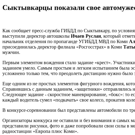
Сыктывкарцы показали свое автомуже
Как сообщает пресс-служба ГИБДД по Сыктывкару, по условия
выступили директор автошколы
Ичаев Руслан
, который отмет
начальник отделения по пропаганде УГИБДД МВД по Коми
Ал
присоединилась директор филиала «Росгосстрах» в Коми
Тать
мужчин.
Первым элементом вождения стало задание «крест». Участники
заданием умело. Самым простым и легким испытанием была эста
усложнено только тем, что преодолеть дистанцию нужно было 
Еще одним из не простых элементов фигурного вождения, кото
Справившись с данным заданием, «защитники» отправлялись на
Следующее задание - скоростное маневрирование, «бокс»: то е
каждый водитель сумел «подкачать» свое колесо, прокатив коле
В конкурсе-соревновании был представлены автомобили по тре
Организаторы конкурса не оставили и без внимания и самых м
представили рисунки, фото и даже попробовали свои силы в м
радиостанции «Европа плюс Коми».