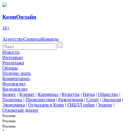
КомиОнлайн
16+
Агентство
Сервисы
Команда
Новости
Интервью
Репортажи
Обзоры
Полезно знать
Комментарии
Фотовзгляд
Видеовзгляд
Бизнес
|
Климат
|
Криминал
|
Культура
|
Наука
|
Общество
|
Политика
|
Происшествия
|
Развлечения
|
Спорт
|
Экология
|
Экономика
|
Отдыхаем в Коми
|
ГИБДД online
|
Знание
|
Открытый диалог
Реклама.
Реклама.
Реклама.