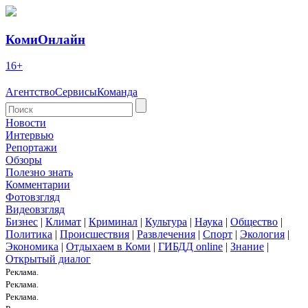
КомиОнлайн
16+
Агентство
Сервисы
Команда
Новости
Интервью
Репортажи
Обзоры
Полезно знать
Комментарии
Фотовзгляд
Видеовзгляд
Бизнес
|
Климат
|
Криминал
|
Культура
|
Наука
|
Общество
|
Политика
|
Происшествия
|
Развлечения
|
Спорт
|
Экология
|
Экономика
|
Отдыхаем в Коми
|
ГИБДД online
|
Знание
|
Открытый диалог
Реклама.
Реклама.
Реклама.