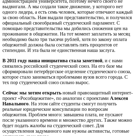
администрацией университета, поэтому нечего своего не
выдвигали. А мы создали такое движение, у которого нет
одного лидера, а есть семь человек, которые отвечают каждый
за свою область. Нам выдали представительство, и получился
официальный своеобразный студенческий парламент. С
помощью представительства мы добились снижения цен на
проживание в общежитии. На тот момент заплатить за месяц
необходимо было три тысячи рублей, хотя по закону оплата
общежитий должна была составлять пять процентов от
стипендии. И эта была не единственная наша заслуга.
В 2011 году наша инициатива стала заметной
, и с нами
связались российский студенческий союз. На его базе мы
сформировали петербургское отделение студенческого союза,
которое стало заниматься проблемами вузов всего города. С
тех пор студенческий союз сильно вырос.
Сейчас мы хотим открыть
новый правозащитный интернет-
проект «Рособщежитие», по аналогии с проектами
Алексея
Навального
. На этом сайте студенты смогут получить
реальные юридические консультации по вопросам
общежития. Проблем много: завышена плата, не пускают
после указанного времени и множество других. Также можно
будет подать жалобы на студенческий совет. Для
осуществления задуманного нам нужны активисты, готовые