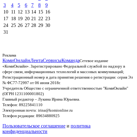
3
4
5
6
7
8
9
10
11
12
13
14
15
16
17
18
19
20
21
22
23
24
25
26
27
28
29
30
31
Реклама
КомиОнлайн
Лента
Сервисы
Команда
Сетевое издание
«КомиОнлайн». Зарегистрировано Федеральной службой по надзору в
сфере связи, информационных технологий и массовых коммуникаций;
Регистрационный номер и дата принятия решения о регистрации: серия Эл
№ ФС77-72997 от 06 июня 2018г.
Учредитель Общество с ограниченной ответственностью "КомиОнлайн"
(ОГРН 1231100001802)
Главный редактор – Лукина Ирина Юрьевна.
Телефон: 89225841110
Электронная почта: irina@komionline.ru
Телефон редакции: 89634880925
Пользовательское соглашение
и
политика
конфиденциальности