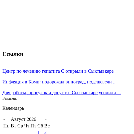
Ссылки
Центр по лечению гепатита С открыли в Сыктывкаре
Инфляция в Коми: подорожал виноград, подешевели ...
Для работы, прогулок и досуга: в Сыктывкаре усилили ...
Реклама.
Календарь
«
Август 2026
»
Пн
Вт
Ср
Чт
Пт
Сб
Вс
1
2