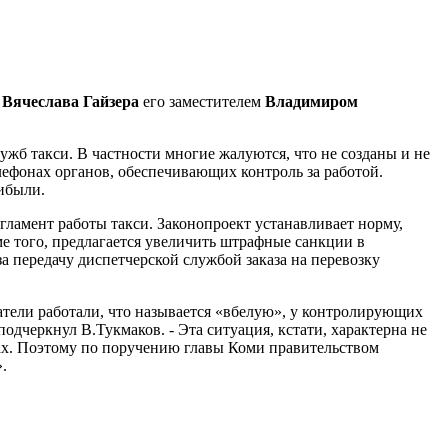
и
Вячеслава Гайзера
его заместителем
Владимиром
жб такси. В частности многие жалуются, что не созданы и не
лефонах органов, обеспечивающих контроль за работой.
ибыли.
гламент работы такси. Законопроект устанавливает норму,
е того, предлагается увеличить штрафные санкции в
а передачу диспетчерской службой заказа на перевозку
атели работали, что называется «вбелую», у контролирующих
одчеркнул В.Тукмаков. - Эта ситуация, кстати, характерна не
вах. Поэтому по поручению главы Коми правительством
.