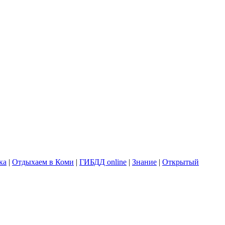
ка
|
Отдыхаем в Коми
|
ГИБДД online
|
Знание
|
Открытый