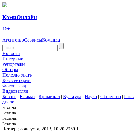
КомиОнлайн
16+
Агентство
Сервисы
Команда
Новости
Интервью
Репортажи
Обзоры
Полезно знать
Комментарии
Фотовзгляд
Видеовзгляд
Бизнес
|
Климат
|
Криминал
|
Культура
|
Наука
|
Общество
|
Пол
диалог
Реклама.
Реклама.
Реклама.
Реклама.
Четверг, 8 августа, 2013, 10:20
2959
1