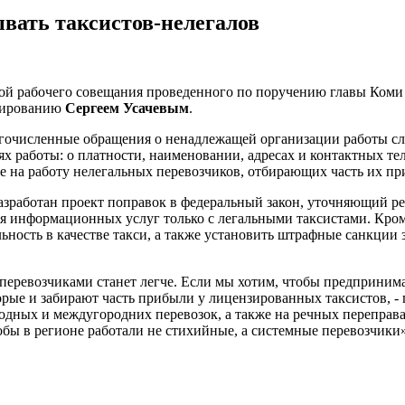
вать таксистов-нелегалов
мой рабочего совещания проведенного по поручению главы Ком
нзированию
Сергеем Усачевым
.
огочисленные обращения о ненадлежащей организации работы слу
х работы: о платности, наименовании, адресах и контактных те
 на работу нелегальных перевозчиков, отбирающих часть их пр
 разработан проект поправок в федеральный закон, уточняющий ре
я информационных услуг только с легальными таксистами. Кром
ность в качестве такси, а также установить штрафные санкции з
 перевозчиками станет легче. Если мы хотим, чтобы предприним
рые и забирают часть прибыли у лицензированных таксистов, - п
ородных и междугородних перевозок, а также на речных перепра
обы в регионе работали не стихийные, а системные перевозчики»