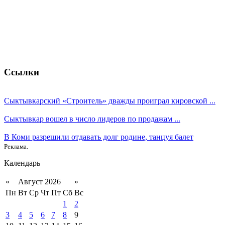
Ссылки
Сыктывкарский «Строитель» дважды проиграл кировской ...
Сыктывкар вошел в число лидеров по продажам ...
В Коми разрешили отдавать долг родине, танцуя балет
Реклама.
Календарь
«
Август 2026
»
Пн
Вт
Ср
Чт
Пт
Сб
Вс
1
2
3
4
5
6
7
8
9