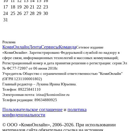
10
11
12
13
14
15
16
17
18
19
20
21
22
23
24
25
26
27
28
29
30
31
Реклама
КомиОнлайн
Лента
Сервисы
Команда
Сетевое издание
«КомиОнлайн». Зарегистрировано Федеральной службой по надзору в
сфере связи, информационных технологий и массовых коммуникаций;
Регистрационный номер и дата принятия решения о регистрации: серия Эл
№ ФС77-72997 от 06 июня 2018г.
Учредитель Общество с ограниченной ответственностью "КомиОнлайн"
(ОГРН 1231100001802)
Главный редактор – Лукина Ирина Юрьевна.
Телефон: 89225841110
Электронная почта: irina@komionline.ru
Телефон редакции: 89634880925
Пользовательское соглашение
и
политика
конфиденциальности
© ООО «КомиОнлайн», 2006–2026. При использовании
материалов сайта обязательна ссылка на источник.