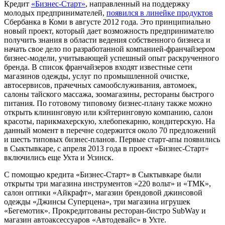
Кредит
«Бизнес-Старт»
, направленный на поддержку
молодых предпринимателей,
появился в линейке продуктов
Сбербанка в Коми в августе 2012 года. Это принципиально
новый проект, который дает возможность предпринимателю
получить знания в области ведения собственного бизнеса и
начать свое дело по разработанной компанией-франчайзером
бизнес-модели, учитывающей успешный опыт раскрученного
бренда. В список франчайзеров входят известные сети
магазинов одежды, услуг по промышленной очистке,
автосервисов, прачечных самообслуживания, автомоек,
салоны тайского массажа, зоомагазины, рестораны быстрого
питания. По готовому типовому бизнес-плану также можно
открыть клининговую или кэйтеринговую компанию, салон
красоты, парикмахерскую, хлебопекарню, кондитерскую. На
данный момент в перечне содержится около 70 предложений
и шесть типовых бизнес-планов. Первые старт-апы появились
в Сыктывкаре, с апреля 2013 года в проект «Бизнес-Старт»
включились еще Ухта и Усинск.
С помощью кредита «Бизнес-Старт» в Сыктывкаре были
открыты три магазина инструментов «220 вольт» и «ТМК»,
салон оптики «Айкрафт», магазин брендовой джинсовой
одежды «Джинсы Суперцена», три магазина игрушек
«Бегемотик». Прокредитованы ресторан-бистро SubWay и
магазин автоаксессуаров «Автодевайс» в Ухте.