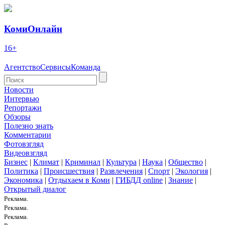
КомиОнлайн
16+
Агентство
Сервисы
Команда
Новости
Интервью
Репортажи
Обзоры
Полезно знать
Комментарии
Фотовзгляд
Видеовзгляд
Бизнес
|
Климат
|
Криминал
|
Культура
|
Наука
|
Общество
|
Политика
|
Происшествия
|
Развлечения
|
Спорт
|
Экология
|
Экономика
|
Отдыхаем в Коми
|
ГИБДД online
|
Знание
|
Открытый диалог
Реклама.
Реклама.
Реклама.