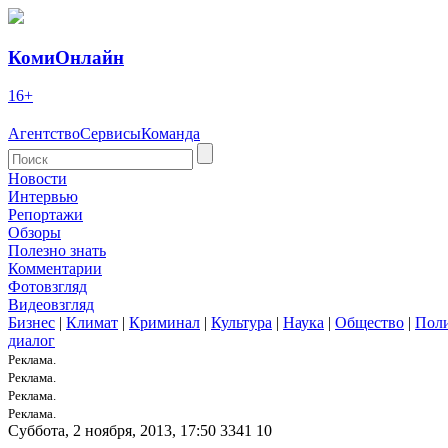
КомиОнлайн
16+
Агентство
Сервисы
Команда
Новости
Интервью
Репортажи
Обзоры
Полезно знать
Комментарии
Фотовзгляд
Видеовзгляд
Бизнес
|
Климат
|
Криминал
|
Культура
|
Наука
|
Общество
|
Пол
диалог
Реклама.
Реклама.
Реклама.
Реклама.
Суббота, 2 ноября, 2013, 17:50
3341
10