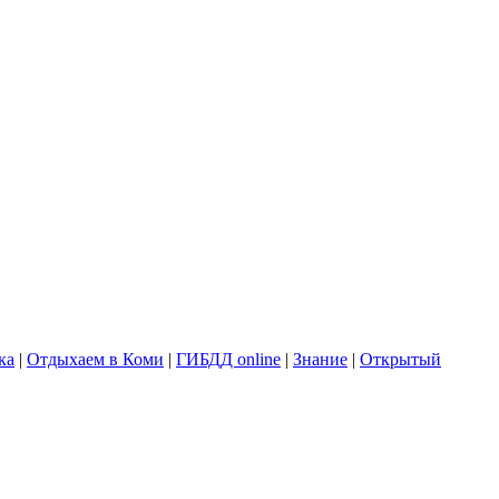
ка
|
Отдыхаем в Коми
|
ГИБДД online
|
Знание
|
Открытый