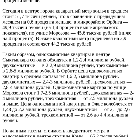
процента меньше.
Сегодня в центре города квадратный метр жилья в среднем
стоит 51,7 тысячи рублей, что в сравнении с предыдущим
месяцем на 0,6 процента меньше, в микрорайоне Орбита —
49,9 тысячи рублей (на 1,4 процента выше апрельского
показателя), по улице Морозова — 45,6 тысячи рублей (ниже
на 4 процента). В Эжве квадратный метр подешевел на 2,9
процента и составляет 44,2 тысячи рублей.
Таким образом, однокомнатные квартиры в центре
Сыктывкара сегодня обходятся в 1,2-2,4 миллиона рублей,
двухкомнатные — в 2-2,9 миллиона рублей, трехкомнатные —
в 2,6-5 миллиона рублей. В Орбите цена однокомнатных
квартир в среднем составляет 1,6-2,5 миллиона рублей,
двухкомнатных — 2,4-3 миллиона рублей, трехкомнатных —
2,8-4 миллиона рублей. Однокомнатная квартира по улице
Морозова стоит 1,7-2,5 миллиона рублей, двухкомнатная — 2-
4 миллиона рублей, трехкомнатная — от 2,5 миллиона рублей
и выше. Цена однокомнатной квартиры в Эжве колеблется от
1,48 до 2,2 миллиона рублей, двухкомнатной — от 2,1 до 2,6
миллиона рублей, трехкомнатной — от 2,6 до 4,4 миллиона
рублей.
По данным газеты, стоимость квадратного метра в
малосемейках в центре столицы Коми — 65,2 тысяч рублей,