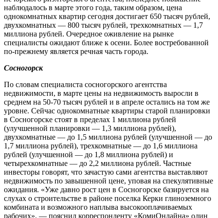
наблюдалось в марте этого года, таким образом, цена
однокомнатных квартир сегодня достигает 650 тысяч рублей,
двухкомнатных — 800 тысяч рублей, трехкомнатных — 1,7
миллиона рублей. Очередное оживление на рынке
специалисты ожидают ближе к осени. Более востребованной
по-прежнему является речная часть города.
Сосногорск
По словам специалиста сосногорского агентства
недвижимости, в марте цены на недвижимость выросли в
среднем на 50-70 тысяч рублей и в апреле остались на том же
уровне. Сейчас однокомнатные квартиры старой планировки
в Сосногорске стоят в пределах 1 миллиона рублей
(улучшенной планировки — 1,3 миллиона рублей),
двухкомнатные — до 1,5 миллиона рублей (улучшенной — до
1,7 миллиона рублей), трехкомнатные — до 1,6 миллиона
рублей (улучшенной — до 1,8 миллиона рублей) и
четырехкомнатные — до 2,2 миллиона рублей. Частные
инвесторы говорят, что зачастую сами агентства выставляют
недвижимость по завышенной цене, уповая на спекулятивные
ожидания. «Уже давно рост цен в Сосногорске базируется на
слухах о строительстве в районе поселка Керки глиноземного
комбината и возможного наплыва высокооплачиваемых
рабочих», — пояснил корреспонденту «КомиОнлайна» один