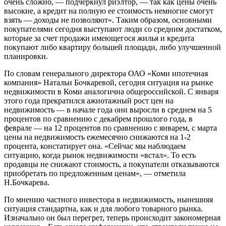
очень сложно, — подчеркнул риэлтор, — так как цены очень
высокие, а кредит на полную ее стоимость немногие смогут
взять — доходы не позволяют». Таким образом, основными
покупателями сегодня выступают люди со средним достатком,
которые за счет продажи имеющегося жилья и кредита
покупают либо квартиру большей площади, либо улучшенной
планировки.
По словам генерального директора ОАО «Коми ипотечная
компания» Натальи Бочкаревой, сегодня ситуация на рынке
недвижимости в Коми аналогична общероссийской. С января
этого года прекратился ажиотажный рост цен на
недвижимость — в начале года они выросли в среднем на 5
процентов по сравнению с декабрем прошлого года, в
феврале — на 12 процентов по сравнению с январем, с марта
цены на недвижимость ежемесячно снижаются на 1-2
процента, констатирует она. «Сейчас мы наблюдаем
ситуацию, когда рынок недвижимости «встал». То есть
продавцы не снижают стоимость, а покупатели отказываются
приобретать по предложенным ценам», — отметила
Н.Бочкарева.
По мнению частного инвестора в недвижимость, нынешняя
ситуация стандартна, как и для любого товарного рынка.
Изначально он был перегрет, теперь происходит закономерная