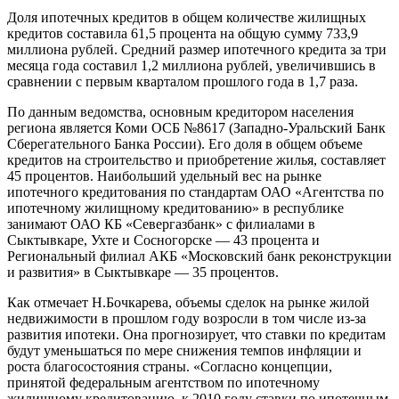
Доля ипотечных кредитов в общем количестве жилищных
кредитов составила 61,5 процента на общую сумму 733,9
миллиона рублей. Средний размер ипотечного кредита за три
месяца года составил 1,2 миллиона рублей, увеличившись в
сравнении с первым кварталом прошлого года в 1,7 раза.
По данным ведомства, основным кредитором населения
региона является Коми ОСБ №8617 (Западно-Уральский Банк
Сберегательного Банка России). Его доля в общем объеме
кредитов на строительство и приобретение жилья, составляет
45 процентов. Наибольший удельный вес на рынке
ипотечного кредитования по стандартам ОАО «Агентства по
ипотечному жилищному кредитованию» в республике
занимают ОАО КБ «Севергазбанк» с филиалами в
Сыктывкаре, Ухте и Сосногорске — 43 процента и
Региональный филиал АКБ «Московский банк реконструкции
и развития» в Сыктывкаре — 35 процентов.
Как отмечает Н.Бочкарева, объемы сделок на рынке жилой
недвижимости в прошлом году возросли в том числе из-за
развития ипотеки. Она прогнозирует, что ставки по кредитам
будут уменьшаться по мере снижения темпов инфляции и
роста благосостояния страны. «Согласно концепции,
принятой федеральным агентством по ипотечному
жилищному кредитованию, к 2010 году ставки по ипотечным