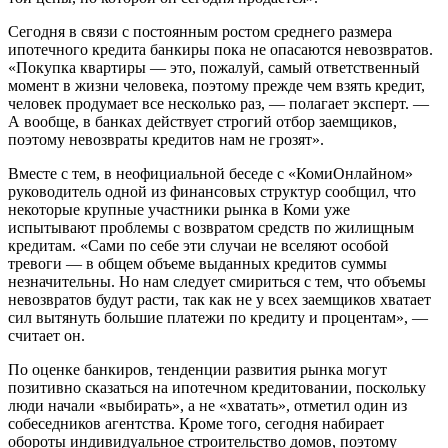
Сегодня в связи с постоянным ростом среднего размера
ипотечного кредита банкиры пока не опасаются невозвратов.
«Покупка квартиры — это, пожалуй, самый ответственный
момент в жизни человека, поэтому прежде чем взять кредит,
человек продумает все несколько раз, — полагает эксперт. —
А вообще, в банках действует строгий отбор заемщиков,
поэтому невозвраты кредитов нам не грозят».
Вместе с тем, в неофициальной беседе с «КомиОнлайном»
руководитель одной из финансовых структур сообщил, что
некоторые крупные участники рынка в Коми уже
испытывают проблемы с возвратом средств по жилищным
кредитам. «Сами по себе эти случаи не вселяют особой
тревоги — в общем объеме выданных кредитов суммы
незначительны. Но нам следует смириться с тем, что объемы
невозвратов будут расти, так как не у всех заемщиков хватает
сил вытянуть большие платежи по кредиту и процентам», —
считает он.
По оценке банкиров, тенденции развития рынка могут
позитивно сказаться на ипотечном кредитовании, поскольку
люди начали «выбирать», а не «хватать», отметил один из
собеседников агентства. Кроме того, сегодня набирает
обороты индивидуальное строительство домов, поэтому