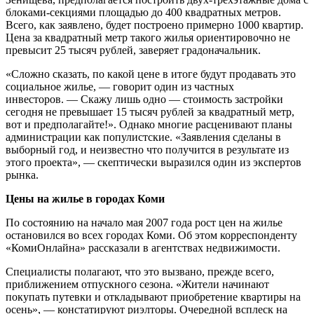
блоками-секциями площадью до 400 квадратных метров.
Всего, как заявлено, будет построено примерно 1000 квартир.
Цена за квадратный метр такого жилья ориентировочно не
превысит 25 тысяч рублей, заверяет градоначальник.
«Сложно сказать, по какой цене в итоге будут продавать это
социальное жилье, — говорит один из частных
инвесторов. — Скажу лишь одно — стоимость застройки
сегодня не превышает 15 тысяч рублей за квадратный метр,
вот и предполагайте!». Однако многие расценивают планы
администрации как популистские. «Заявления сделаны в
выборный год, и неизвестно что получится в результате из
этого проекта», — скептически выразился один из экспертов
рынка.
Цены на жилье в городах Коми
По состоянию на начало мая 2007 года рост цен на жилье
остановился во всех городах Коми. Об этом корреспонденту
«КомиОнлайна» рассказали в агентствах недвижимости.
Специалисты полагают, что это вызвано, прежде всего,
приближением отпускного сезона. «Жители начинают
покупать путевки и откладывают приобретение квартиры на
осень», — констатируют риэлторы. Очередной всплеск на