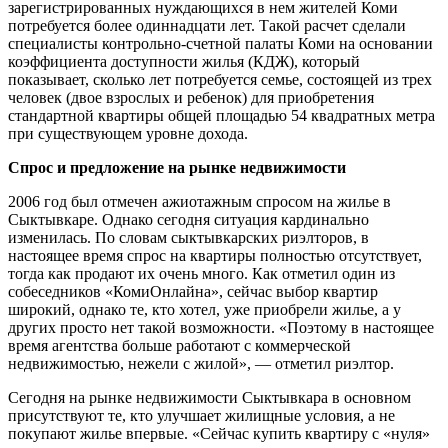
зарегистрированных нуждающихся в нем жителей Коми
потребуется более одиннадцати лет. Такой расчет сделали
специалисты контрольно-счетной палаты Коми на основании
коэффициента доступности жилья (КДЖ), который
показывает, сколько лет потребуется семье, состоящей из трех
человек (двое взрослых и ребенок) для приобретения
стандартной квартиры общей площадью 54 квадратных метра
при существующем уровне дохода.
Спрос и предложение на рынке недвижимости
2006 год был отмечен ажиотажным спросом на жилье в
Сыктывкаре. Однако сегодня ситуация кардинально
изменилась. По словам сыктывкарских риэлторов, в
настоящее время спрос на квартиры полностью отсутствует,
тогда как продают их очень много. Как отметил один из
собеседников «КомиОнлайна», сейчас выбор квартир
широкий, однако те, кто хотел, уже приобрели жилье, а у
других просто нет такой возможности. «Поэтому в настоящее
время агентства больше работают с коммерческой
недвижимостью, нежели с жилой», — отметил риэлтор.
Сегодня на рынке недвижимости Сыктывкара в основном
присутствуют те, кто улучшает жилищные условия, а не
покупают жилье впервые. «Сейчас купить квартиру с «нуля»