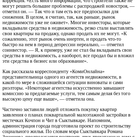
коррекция. «Есть много информации, что строители также не
могут решить большие проблемы с распродажей новостроя, —
отметил он. — Так что и там есть все предпосылки для
снижения. В целом, я считаю, так, как раньше, рынок
недвижимости уже не оживет». Многие инвесторы, которые
вкладывали средства в недвижимость, резко стали выставлять
свои квартиры на продажу, однако продать их не могут. «К
сожалению, этот рынок очень инертен, и продать что-то
быстро на нем в период депрессии нереально, — отметил
соинвестор. — Я, к примеру, уже не стал бы вкладывать свои
средства в недвижимость, а наоборот, все продал бы и вложил
эти средства в бизнес или образование».
Как рассказала корреспонденту «КомиОнлайна»
представительница одного из агентств недвижимости, в
какой-то мере в сложившейся ситуации виноваты и сами
риэлторы. «Некоторые агентства искусственно завышают
комиссию за предлагаемые услуги, тем самым делая без того
высокую цену еще выше», — отметила она.
Частично заставили людей отложить покупку квартир
заявления о планах поквартальной малоэтажной застройки в
местечках Кочпон и Чит в Сыктывкаре. Напомним,
администрация города подготовила проект по строительству
социального жилья. По словам мэра Сыктывкара Романа
Зенищева, предполагается построить двух-трехэтажные дома с