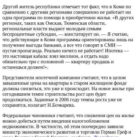
Другой житель республики отмечает тот факт, что в Коми по
сравнению с другими регионами совершенно не работает ни
одна программа по помощи в приобретении жилья. «В других
регионах, таких как Омская, Тюменская области,
региональные власти выдают молодым семьям
беспроцентные субсидии, — констатирует он. — Я считаю,
что действующие в Коми программы ориентированы лишь на
получение выгоды банками, а все что говорят в СМИ —
пустая пропаганда. Реально ничего не работает! Ипотека —
это настоящая кабала: взял миллион, а отдать надо
обязательно три с половиной — квартиру продашь и
останешься должен!».
Представители ипотечной компании считают, что в целом
завышенные цены на квартиры в старом жилищном фонде
должны снизиться, это уже и происходит. На новое жилье при
сегодняшнем темпе строительства рост цен будет
продолжаться. Заданные в 2006 году темпы роста уже не
сохранятся, полагает Н.Бочкарева.
Федеральные чиновники считают, что снижения цен на жилье
можно добиться путем введения налогообложения
недвижимости. В частности, об этом поочередно заявили
министр экономического развития и торговли Герман Греф и