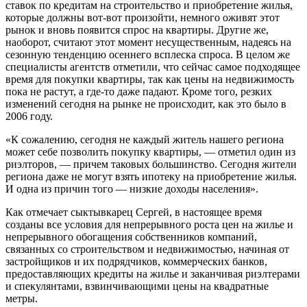
ставок по кредитам на строительство и приобретение жилья,
которые должны вот-вот произойти, немного оживят этот
рынок и вновь появится спрос на квартиры. Другие же,
наоборот, считают этот момент несущественным, надеясь на
сезонную тенденцию осеннего всплеска спроса. В целом же
специалисты агентств отметили, что сейчас самое подходящее
время для покупки квартиры, так как цены на недвижимость
пока не растут, а где-то даже падают. Кроме того, резких
изменений сегодня на рынке не происходит, как это было в
2006 году.
«К сожалению, сегодня не каждый житель нашего региона
может себе позволить покупку квартиры, — отметил один из
риэлторов, — причем таковых большинство. Сегодня жители
региона даже не могут взять ипотеку на приобретение жилья.
И одна из причин того — низкие доходы населения».
Как отмечает сыктывкарец Сергей, в настоящее время
созданы все условия для непрерывного роста цен на жилье и
непрерывного обогащения собственников компаний,
связанных со строительством и недвижимостью, начиная от
застройщиков и их подрядчиков, коммерческих банков,
предоставляющих кредиты на жилье и заканчивая риэлтерами
и спекулянтами, взвинчивающими цены на квадратные
метры.