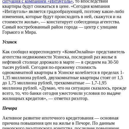
ситуация с компанией «Интауголь»
, то впоследствии
квартиры будут снижаться в цене. «Сегодня компания
«Интауголь» является градообразующей, поэтому какие-либо
изменения, которые будут происходить в ней, скажутся и на
стоимости жилья», — констатирует собеседница агентства.
Самый востребованный район города — центр с улицами
Горького и Мира.
Усинск
Как сообщил корреспонденту «КомиОнлайна» представитель
агентства недвижимости Усинска, последний раз жилье в
нефтяной столице дорожало в марте — в среднем на 30-50
тысяч рублей. Сегодня по-прежнему стоимость
однокомнатной квартиры в Усинске колеблется в пределах 1-
1,35 миллиона рублей, двухкомнатные квартиры стоят от 1,5
до 1,75 миллиона рублей, трехкомнатные — 1,7-1,95
миллиона рублей. «Думаю, что на ситуации сказалось, прежде
всего, то, что банки сегодня ужесточили условия по выдаче
жилищных кредитов», — отметил риэлтор.
Печора
Активное развитие ипотечного кредитования — основная
причина повышения цен на жилье в Печоре. По данным
печорского риэлторского агентства, последнее повышение