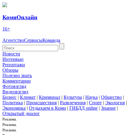
КомиОнлайн
16+
Агентство
Сервисы
Команда
Новости
Интервью
Репортажи
Обзоры
Полезно знать
Комментарии
Фотовзгляд
Видеовзгляд
Бизнес
|
Климат
|
Криминал
|
Культура
|
Наука
|
Общество
|
Политика
|
Происшествия
|
Развлечения
|
Спорт
|
Экология
|
Экономика
|
Отдыхаем в Коми
|
ГИБДД online
|
Знание
|
Открытый диалог
Реклама.
Реклама.
Реклама.