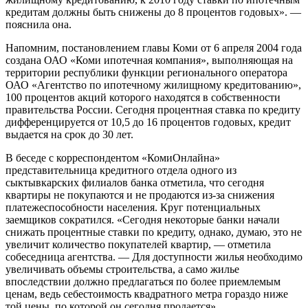
кредитам должны быть снижены до 8 процентов годовых». —
пояснила она.
Напомним, постановлением главы Коми от 6 апреля 2004 года
создана ОАО «Коми ипотечная компания», выполняющая на
территории республики функции регионального оператора
ОАО «Агентство по ипотечному жилищному кредитованию»,
100 процентов акций которого находятся в собственности
правительства России. Сегодня процентная ставка по кредиту
дифференцируется от 10,5 до 16 процентов годовых, кредит
выдается на срок до 30 лет.
В беседе с корреспондентом «КомиОнлайна»
представительница кредитного отдела одного из
сыктывкарских филиалов банка отметила, что сегодня
квартиры не покупаются и не продаются из-за снижения
платежеспособности населения. Круг потенциальных
заемщиков сократился. «Сегодня некоторые банки начали
снижать процентные ставки по кредиту, однако, думаю, это не
увеличит количество покупателей квартир, — отметила
собеседница агентства. — Для доступности жилья необходимо
увеличивать объемы строительства, а само жилье
впоследствии должно предлагаться по более приемлемым
ценам, ведь себестоимость квадратного метра гораздо ниже
той цены, по которой он сегодня продается».