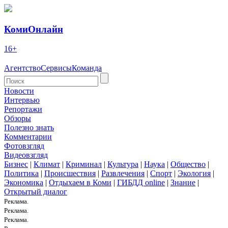
КомиОнлайн
16+
Агентство
Сервисы
Команда
Новости
Интервью
Репортажи
Обзоры
Полезно знать
Комментарии
Фотовзгляд
Видеовзгляд
Бизнес
|
Климат
|
Криминал
|
Культура
|
Наука
|
Общество
|
Политика
|
Происшествия
|
Развлечения
|
Спорт
|
Экология
|
Экономика
|
Отдыхаем в Коми
|
ГИБДД online
|
Знание
|
Открытый диалог
Реклама.
Реклама.
Реклама.