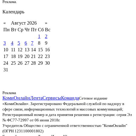
Реклама.
Календарь
«
Август 2026
»
Пн
Вт
Ср
Чт
Пт
Сб
Вс
1
2
3
4
5
6
7
8
9
10
11
12
13
14
15
16
17
18
19
20
21
22
23
24
25
26
27
28
29
30
31
Реклама
КомиОнлайн
Лента
Сервисы
Команда
Сетевое издание
«КомиОнлайн». Зарегистрировано Федеральной службой по надзору в
сфере связи, информационных технологий и массовых коммуникаций;
Регистрационный номер и дата принятия решения о регистрации: серия Эл
№ ФС77-72997 от 06 июня 2018г.
Учредитель Общество с ограниченной ответственностью "КомиОнлайн"
(ОГРН 1231100001802)