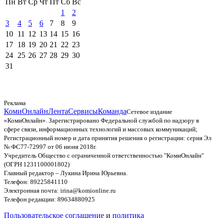
Пн
Вт
Ср
Чт
Пт
Сб
Вс
1
2
3
4
5
6
7
8
9
10
11
12
13
14
15
16
17
18
19
20
21
22
23
24
25
26
27
28
29
30
31
Реклама
КомиОнлайн
Лента
Сервисы
Команда
Сетевое издание
«КомиОнлайн». Зарегистрировано Федеральной службой по надзору в
сфере связи, информационных технологий и массовых коммуникаций;
Регистрационный номер и дата принятия решения о регистрации: серия Эл
№ ФС77-72997 от 06 июня 2018г.
Учредитель Общество с ограниченной ответственностью "КомиОнлайн"
(ОГРН 1231100001802)
Главный редактор – Лукина Ирина Юрьевна.
Телефон: 89225841110
Электронная почта: irina@komionline.ru
Телефон редакции: 89634880925
Пользовательское соглашение
и
политика