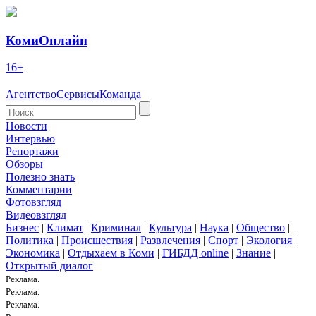
КомиОнлайн
16+
Агентство
Сервисы
Команда
Новости
Интервью
Репортажи
Обзоры
Полезно знать
Комментарии
Фотовзгляд
Видеовзгляд
Бизнес
|
Климат
|
Криминал
|
Культура
|
Наука
|
Общество
|
Политика
|
Происшествия
|
Развлечения
|
Спорт
|
Экология
|
Экономика
|
Отдыхаем в Коми
|
ГИБДД online
|
Знание
|
Открытый диалог
Реклама.
Реклама.
Реклама.