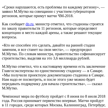
«Сроки нарушаются, есть проблемы по каждому региону», —
заявил М.Мутко на совещании с участием губернаторов
регионов, которые примут матчи ЧМ-2018.
Как сообщает
dp.ru
, министр отметил, что стадионы строятся
по заказу правительств 11 регионов, которые определяют
концепцию и место каждой арены, а также решают текущие
вопросы.
«Кто не способен это сделать, давайте на ранней стадии
заменим, и все станет на свои места», — предупредил
М.Мутко. По словам министра, правительство софинансирует
строительство, выделяя на это 3,6 миллиарда рублей.
М.Мутко отметил, что к настоящему времени есть заключение
Главгосэкспертизы по единственному стадиону — в Самаре.
«Мы получили проектную документацию стадиона в Самаре.
Нам надо ее посмотреть, и после этого уже можно будет
передавать подрядчику для начала строительства», — сказал
М.Мутко.
Чемпионат мира по футболу пройдет с 8 июня по 8 июля 2018
года. Россия принимает первенство впервые. Матчи пройдут
в 11 городах, среди которых Москва, Калининград, Петербург,