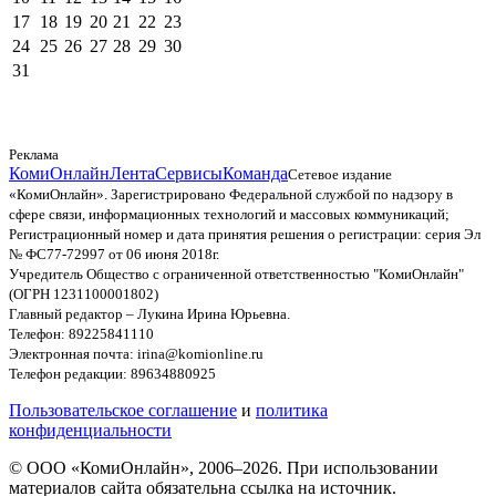
17
18
19
20
21
22
23
24
25
26
27
28
29
30
31
Реклама
КомиОнлайн
Лента
Сервисы
Команда
Сетевое издание
«КомиОнлайн». Зарегистрировано Федеральной службой по надзору в
сфере связи, информационных технологий и массовых коммуникаций;
Регистрационный номер и дата принятия решения о регистрации: серия Эл
№ ФС77-72997 от 06 июня 2018г.
Учредитель Общество с ограниченной ответственностью "КомиОнлайн"
(ОГРН 1231100001802)
Главный редактор – Лукина Ирина Юрьевна.
Телефон: 89225841110
Электронная почта: irina@komionline.ru
Телефон редакции: 89634880925
Пользовательское соглашение
и
политика
конфиденциальности
© ООО «КомиОнлайн», 2006–2026. При использовании
материалов сайта обязательна ссылка на источник.