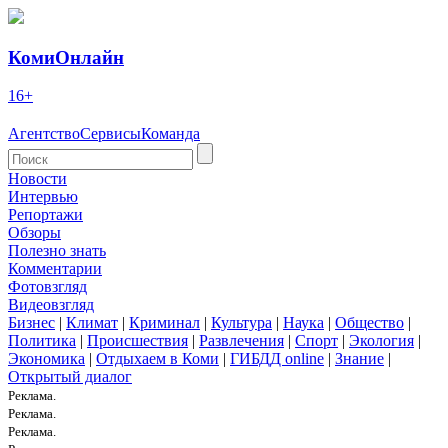
КомиОнлайн
16+
Агентство
Сервисы
Команда
Новости
Интервью
Репортажи
Обзоры
Полезно знать
Комментарии
Фотовзгляд
Видеовзгляд
Бизнес
|
Климат
|
Криминал
|
Культура
|
Наука
|
Общество
|
Политика
|
Происшествия
|
Развлечения
|
Спорт
|
Экология
|
Экономика
|
Отдыхаем в Коми
|
ГИБДД online
|
Знание
|
Открытый диалог
Реклама.
Реклама.
Реклама.