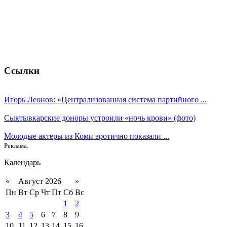
Ссылки
Игорь Леонов: «Централизованная система партийного ...
Сыктывкарские доноры устроили «ночь крови» (фото)
Молодые актеры из Коми эротично показали ...
Реклама.
Календарь
«
Август 2026
»
Пн
Вт
Ср
Чт
Пт
Сб
Вс
1
2
3
4
5
6
7
8
9
10
11
12
13
14
15
16