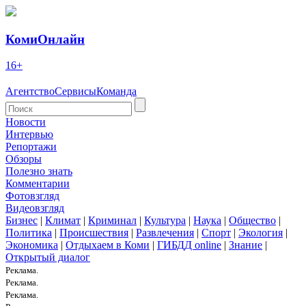
КомиОнлайн
16+
Агентство
Сервисы
Команда
Новости
Интервью
Репортажи
Обзоры
Полезно знать
Комментарии
Фотовзгляд
Видеовзгляд
Бизнес
|
Климат
|
Криминал
|
Культура
|
Наука
|
Общество
|
Политика
|
Происшествия
|
Развлечения
|
Спорт
|
Экология
|
Экономика
|
Отдыхаем в Коми
|
ГИБДД online
|
Знание
|
Открытый диалог
Реклама.
Реклама.
Реклама.