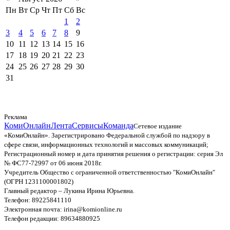
Пн
Вт
Ср
Чт
Пт
Сб
Вс
1
2
3
4
5
6
7
8
9
10
11
12
13
14
15
16
17
18
19
20
21
22
23
24
25
26
27
28
29
30
31
Реклама
КомиОнлайн
Лента
Сервисы
Команда
Сетевое издание
«КомиОнлайн». Зарегистрировано Федеральной службой по надзору в
сфере связи, информационных технологий и массовых коммуникаций;
Регистрационный номер и дата принятия решения о регистрации: серия Эл
№ ФС77-72997 от 06 июня 2018г.
Учредитель Общество с ограниченной ответственностью "КомиОнлайн"
(ОГРН 1231100001802)
Главный редактор – Лукина Ирина Юрьевна.
Телефон: 89225841110
Электронная почта: irina@komionline.ru
Телефон редакции: 89634880925