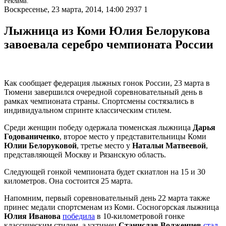
Реклама.
Воскресенье, 23 марта, 2014, 14:00
2937
1
Лыжница из Коми Юлия Белорукова
завоевала серебро чемпионата России
Как сообщает федерация лыжных гонок России, 23 марта в
Тюмени завершился очередной соревновательный день в
рамках чемпионата страны. Спортсмены состязались в
индивидуальном спринте классическим стилем.
Среди женщин победу одержала тюменская лыжница
Дарья
Годованиченко
, второе место у представительницы Коми
Юлии Белоруковой
, третье место у
Натальи Матвеевой
,
представляющей Москву и Рязанскую область.
Следующей гонкой чемпионата будет скиатлон на 15 и 30
километров. Она состоится 25 марта.
Напомним, первый соревновательный день 22 марта также
принес медали спортсменам из Коми. Сосногорская лыжница
Юлия Иванова
победила
в 10-километровой гонке
классическим стилем, а ухтинец
Станислав Волженцев
стал