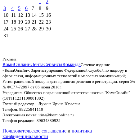
1
2
3
4
5
6
7
8
9
10
11
12
13
14
15
16
17
18
19
20
21
22
23
24
25
26
27
28
29
30
31
Реклама
КомиОнлайн
Лента
Сервисы
Команда
Сетевое издание
«КомиОнлайн». Зарегистрировано Федеральной службой по надзору в
сфере связи, информационных технологий и массовых коммуникаций;
Регистрационный номер и дата принятия решения о регистрации: серия Эл
№ ФС77-72997 от 06 июня 2018г.
Учредитель Общество с ограниченной ответственностью "КомиОнлайн"
(ОГРН 1231100001802)
Главный редактор – Лукина Ирина Юрьевна.
Телефон: 89225841110
Электронная почта: irina@komionline.ru
Телефон редакции: 89634880925
Пользовательское соглашение
и
политика
конфиденциальности