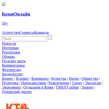
КомиОнлайн
16+
Агентство
Сервисы
Команда
Новости
Интервью
Репортажи
Обзоры
Полезно знать
Комментарии
Фотовзгляд
Видеовзгляд
Бизнес
|
Климат
|
Криминал
|
Культура
|
Наука
|
Общество
|
Политика
|
Происшествия
|
Развлечения
|
Спорт
|
Экология
|
Экономика
|
Отдыхаем в Коми
|
ГИБДД online
|
Знание
|
Открытый диалог