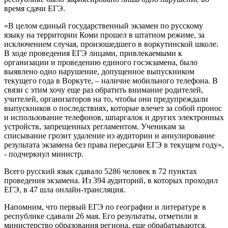
время сдачи ЕГЭ.
«В целом единый государственный экзамен по русскому
языку на территории Коми прошел в штатном режиме, за
исключением случая, произошедшего в воркутинской школе.
В ходе проведения ЕГЭ лицами, привлекаемыми к
организации и проведению единого госэкзамена, было
выявлено одно нарушение, допущенное выпускником
текущего года в Воркуте, – наличие мобильного телефона. В
связи с этим хочу еще раз обратить внимание родителей,
учителей, организаторов на то, чтобы они предупреждали
выпускников о последствиях, которые влечет за собой пронос
и использование телефонов, шпаргалок и других электронных
устройств, запрещенных регламентом. Ученикам за
списывание грозит удаление из аудитории и аннулирование
результата экзамена без права пересдачи ЕГЭ в текущем году»,
- подчеркнул министр.
Всего русский язык сдавало 5286 человек в 72 пунктах
проведения экзамена. Из 394 аудиторий, в которых проходил
ЕГЭ, в 47 шла онлайн-трансляция.
Напомним, что первый ЕГЭ по географии и литературе в
республике сдавали 26 мая. Его результаты, отметили в
министерство образования региона, еще обрабатываются.