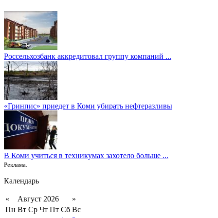
Россельхозбанк аккредитовал группу компаний ...
«Гринпис» приедет в Коми убирать нефтеразливы
В Коми учиться в техникумах захотело больше ...
Реклама.
Календарь
«
Август 2026
»
Пн
Вт
Ср
Чт
Пт
Сб
Вс