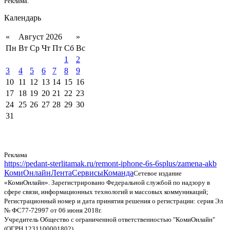
Реклама.
Календарь
«
Август 2026
»
Пн
Вт
Ср
Чт
Пт
Сб
Вс
1
2
3
4
5
6
7
8
9
10
11
12
13
14
15
16
17
18
19
20
21
22
23
24
25
26
27
28
29
30
31
Реклама
https://pedant-sterlitamak.ru/remont-iphone-6s-6splus/zamena-akb
КомиОнлайн
Лента
Сервисы
Команда
Сетевое издание
«КомиОнлайн». Зарегистрировано Федеральной службой по надзору в
сфере связи, информационных технологий и массовых коммуникаций;
Регистрационный номер и дата принятия решения о регистрации: серия Эл
№ ФС77-72997 от 06 июня 2018г.
Учредитель Общество с ограниченной ответственностью "КомиОнлайн"
(ОГРН 1231100001802)