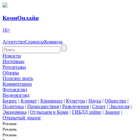
КомиОнлайн
16+
Агентство
Сервисы
Команда
Новости
Интервью
Репортажи
Обзоры
Полезно знать
Комментарии
Фотовзгляд
Видеовзгляд
Бизнес
|
Климат
|
Криминал
|
Культура
|
Наука
|
Общество
|
Политика
|
Происшествия
|
Развлечения
|
Спорт
|
Экология
|
Экономика
|
Отдыхаем в Коми
|
ГИБДД online
|
Знание
|
Открытый диалог
Реклама.
Реклама.
Реклама.