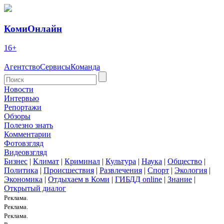
КомиОнлайн
16+
Агентство
Сервисы
Команда
Новости
Интервью
Репортажи
Обзоры
Полезно знать
Комментарии
Фотовзгляд
Видеовзгляд
Бизнес
|
Климат
|
Криминал
|
Культура
|
Наука
|
Общество
|
Политика
|
Происшествия
|
Развлечения
|
Спорт
|
Экология
|
Экономика
|
Отдыхаем в Коми
|
ГИБДД online
|
Знание
|
Открытый диалог
Реклама.
Реклама.
Реклама.