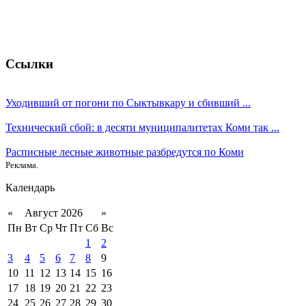
Ссылки
Уходивший от погони по Сыктывкару и сбивший ...
Технический сбой: в десяти муниципалитетах Коми так ...
Расписные лесные животные разбредутся по Коми
Реклама.
Календарь
«
Август 2026
»
Пн
Вт
Ср
Чт
Пт
Сб
Вс
1
2
3
4
5
6
7
8
9
10
11
12
13
14
15
16
17
18
19
20
21
22
23
24
25
26
27
28
29
30