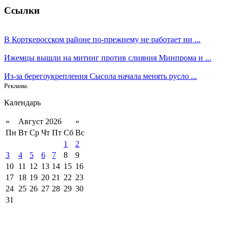
Ссылки
В Корткеросском районе по-прежнему не работает ни ...
Ижемцы вышли на митинг против слияния Минпрома и ...
Из-за берегоукрепления Сысола начала менять русло ...
Реклама.
Календарь
«
Август 2026
»
Пн
Вт
Ср
Чт
Пт
Сб
Вс
1
2
3
4
5
6
7
8
9
10
11
12
13
14
15
16
17
18
19
20
21
22
23
24
25
26
27
28
29
30
31