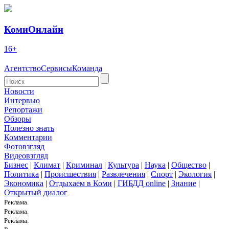
КомиОнлайн
16+
Агентство
Сервисы
Команда
Новости
Интервью
Репортажи
Обзоры
Полезно знать
Комментарии
Фотовзгляд
Видеовзгляд
Бизнес
|
Климат
|
Криминал
|
Культура
|
Наука
|
Общество
|
Политика
|
Происшествия
|
Развлечения
|
Спорт
|
Экология
|
Экономика
|
Отдыхаем в Коми
|
ГИБДД online
|
Знание
|
Открытый диалог
Реклама.
Реклама.
Реклама.