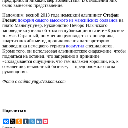
предприняли никаких мер воздействия. В отношении них
было вынесено представление.
Напомним, весной 2013 года немецкий альпинист
Стефан
Гловач
покорил
самого высокого из мансийских болванов
на
плато Маньпупунер. Руководство Печоро-Илычского
заповедника узнало об этом из публикации в газете «Красное
знамя». Странный, по мнению руководства заповедника,
«партизанский» метод проникновения на территорию
заповедника немецкого туриста
возмутил
специалистов.
Кроме того, он использовал альпинистское снаряжение, чтобы
подняться на останец, что запрещено в принципе.
«Складывается ощущение, что там налажен хороший, но, к
сожалению, незаконный бизнес», — предположило тогда
руководство.
Фото с сайта yugydva.komi.com
Поделиться
Реклама.