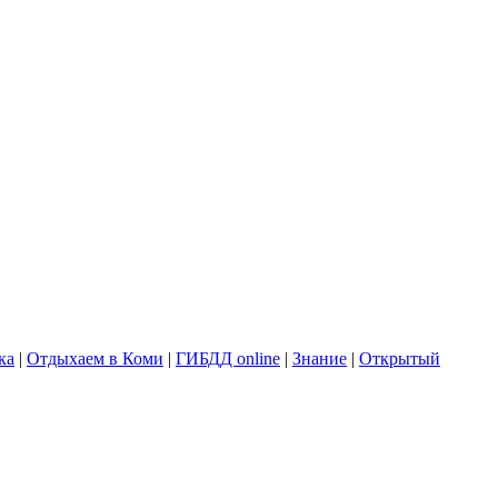
ка
|
Отдыхаем в Коми
|
ГИБДД online
|
Знание
|
Открытый