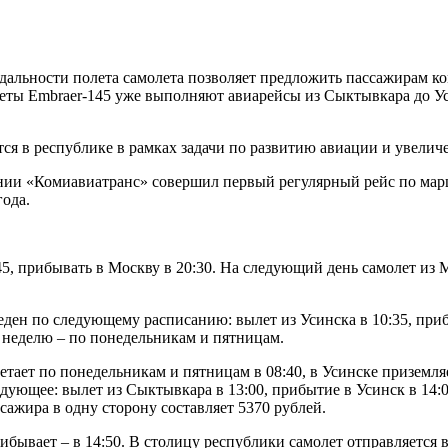
дальности полета самолета позволяет предложить пассажирам к
олеты Embraer-145 уже выполняют авиарейсы из Сыктывкара до У
я в республике в рамках задачи по развитию авиации и увелич
пании «Комиавиатранс» совершил первый регулярный рейс по мар
года.
45, прибывать в Москву в 20:30. На следующий день самолет из 
еден по следующему расписанию: вылет из Усинска в 10:35, приб
в неделю – по понедельникам и пятницам.
т по понедельникам и пятницам в 08:40, в Усинске приземляет
ледующее: вылет из Сыктывкара в 13:00, прибытие в Усинск в 14:0
сажира в одну сторону составляет 5370 рублей.
рибывает – в 14:50. В столицу республики самолет отправляется 