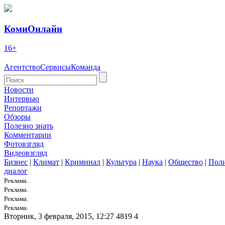
КомиОнлайн
16+
Агентство
Сервисы
Команда
Новости
Интервью
Репортажи
Обзоры
Полезно знать
Комментарии
Фотовзгляд
Видеовзгляд
Бизнес
|
Климат
|
Криминал
|
Культура
|
Наука
|
Общество
|
Пол
диалог
Реклама.
Реклама.
Реклама.
Реклама.
Вторник, 3 февраля, 2015, 12:27
4819
4