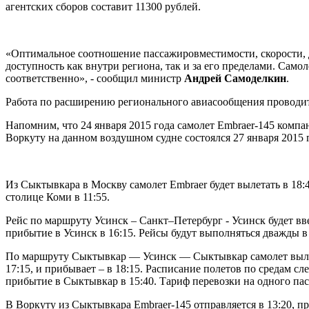
агентских сборов составит 11300 рублей.
«Оптимальное соотношение пассажировместимости, скорости, 
доступность как внутри региона, так и за его пределами. Сам
соответственно», - сообщил министр
Андрей Самоделкин
.
Работа по расширению регионального авиасообщения проводитс
Напомним, что 24 января 2015 года самолет Embraer-145 ком
Воркуту на данном воздушном судне состоялся 27 января 2015 
Из Сыктывкара в Москву самолет Embraer будет вылетать в 18:
столице Коми в 11:55.
Рейс по маршруту Усинск – Санкт–Петербург - Усинск будет вв
прибытие в Усинск в 16:15. Рейсы будут выполняться дважды 
По маршруту Сыктывкар — Усинск — Сыктывкар самолет вылетае
17:15, и прибывает – в 18:15. Расписание полетов по средам с
прибытие в Сыктывкар в 15:40. Тариф перевозки на одного пас
В Воркуту из Сыктывкара Embraer-145 отправляется в 13:20, п