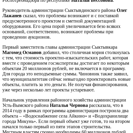
Роспотребнадзора по республике
Наталья Бессонова
.
Руководитель администрации Сыктывдинского района
Олег
Лажанев
сказал, что проблемы возникают и с поставкой
предусмотренного проектом и сметной документацией
оборудования. Его цена порой увеличивается безо всяких
оснований, соответственно, возникают проблемы при
проведении аукционов.
Первый заместитель главы администрации Сыктывкара
Магомед Османов
добавил, что столичная мэрия столкнулась
с тем, что стоимость проектно-изыскательских работ, которая
вместе с проведением госэкспертизы достигает по некоторым
объектам 20 миллионов рублей, не включается в программу.
Для города это неподъемные суммы. Чиновник также заявил,
что муниципалитетам сейчас невыгодно проектировать новые
объекты, платить за это деньги. Не получая финансирования,
уже через несколько лет проекты устаревают.
Начальник управления районного хозяйства администрации
Усть-Вымского района
Наталья Чернова
рассказала, что в
2014 году в рамках программы администрация построила два
объекта – «Водоснабжение села Айкино» и «Водохранилище
города Микунь». Если первый объект уже готов, то на втором
начался только первый из пяти этапов строительства.
Местным властям срочно необходимы 60 миллионов рублей