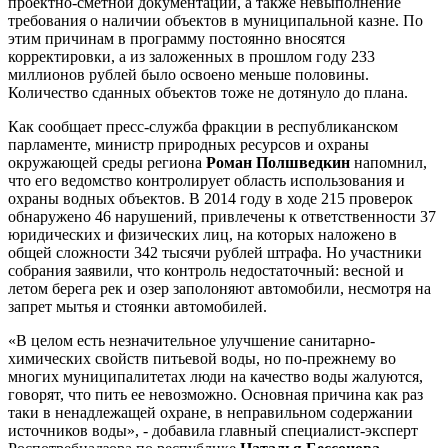
проектно-сметной документации, а также невыполнение
требования о наличии объектов в муниципальной казне. По
этим причинам в программу постоянно вносятся
корректировки, а из заложенных в прошлом году 233
миллионов рублей было освоено меньше половины.
Количество сданных объектов тоже не дотянуло до плана.
Как сообщает пресс-служба фракции в республиканском
парламенте, министр природных ресурсов и охраны
окружающей среды региона
Роман Полшведкин
напомнил,
что его ведомство контролирует область использования и
охраны водных объектов. В 2014 году в ходе 215 проверок
обнаружено 46 нарушений, привлечены к ответственности 37
юридических и физических лиц, на которых наложено в
общей сложности 342 тысячи рублей штрафа. Но участники
собрания заявили, что контроль недостаточный: весной и
летом берега рек и озер заполоняют автомобили, несмотря на
запрет мытья и стоянки автомобилей.
«В целом есть незначительное улучшение санитарно-
химических свойств питьевой воды, но по-прежнему во
многих муниципалитетах люди на качество воды жалуются,
говорят, что пить ее невозможно. Основная причина как раз
таки в ненадлежащей охране, в неправильном содержании
источников воды», - добавила главный специалист-эксперт