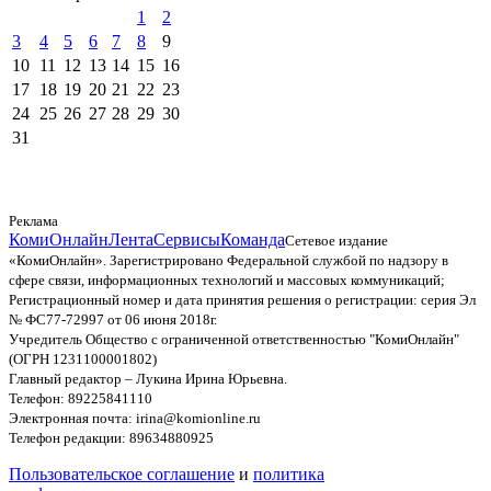
1
2
3
4
5
6
7
8
9
10
11
12
13
14
15
16
17
18
19
20
21
22
23
24
25
26
27
28
29
30
31
Реклама
КомиОнлайн
Лента
Сервисы
Команда
Сетевое издание
«КомиОнлайн». Зарегистрировано Федеральной службой по надзору в
сфере связи, информационных технологий и массовых коммуникаций;
Регистрационный номер и дата принятия решения о регистрации: серия Эл
№ ФС77-72997 от 06 июня 2018г.
Учредитель Общество с ограниченной ответственностью "КомиОнлайн"
(ОГРН 1231100001802)
Главный редактор – Лукина Ирина Юрьевна.
Телефон: 89225841110
Электронная почта: irina@komionline.ru
Телефон редакции: 89634880925
Пользовательское соглашение
и
политика