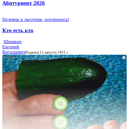
Абитуриент 2026
Целевик и льготник, поторопись!
Кто есть кто
Шишкин
Евгений
Витальевич
Родился 11 августа 1951 г.
i