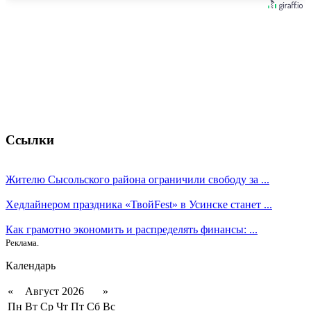
Ссылки
Жителю Сысольского района ограничили свободу за ...
Хедлайнером праздника «ТвойFest» в Усинске станет ...
Как грамотно экономить и распределять финансы: ...
Реклама.
Календарь
«
Август 2026
»
Пн
Вт
Ср
Чт
Пт
Сб
Вс