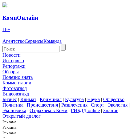
КомиОнлайн
16+
Агентство
Сервисы
Команда
Новости
Интервью
Репортажи
Обзоры
Полезно знать
Комментарии
Фотовзгляд
Видеовзгляд
Бизнес
|
Климат
|
Криминал
|
Культура
|
Наука
|
Общество
|
Политика
|
Происшествия
|
Развлечения
|
Спорт
|
Экология
|
Экономика
|
Отдыхаем в Коми
|
ГИБДД online
|
Знание
|
Открытый диалог
Реклама.
Реклама.
Реклама.