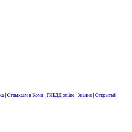
ка
|
Отдыхаем в Коми
|
ГИБДД online
|
Знание
|
Открытый