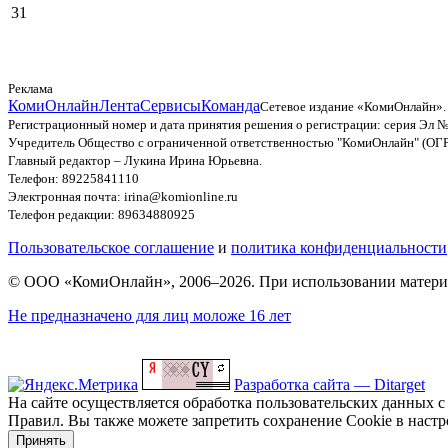
31
Реклама
КомиОнлайн
Лента
Сервисы
Команда
Сетевое издание «КомиОнлайн».
Регистрационный номер и дата принятия решения о регистрации: серия Эл №
Учредитель Общество с ограниченной ответственностью "КомиОнлайн" (ОГ
Главный редактор – Лукина Ирина Юрьевна.
Телефон: 89225841110
Электронная почта: irina@komionline.ru
Телефон редакции: 89634880925
Пользовательское соглашение
и
политика конфиденциальности
© ООО «КомиОнлайн», 2006–2026. При использовании материал
Не предназначено для лиц моложе 16 лет
Разработка сайта — Ditarget
На сайте осуществляется обработка пользовательских данных с
Правил. Вы также можете запретить сохранение Cookie в настро
Принять