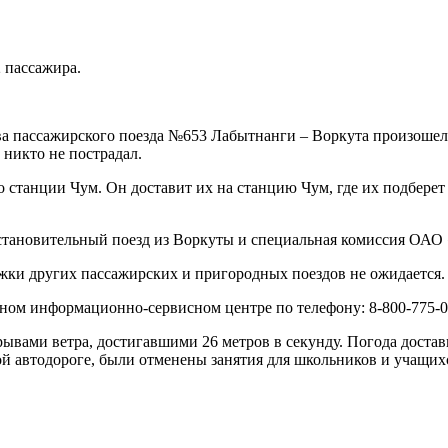
 пассажира.
ва пассажирского поезда №653 Лабытнанги – Воркута
произошел 
 никто не пострадал.
о станции Чум. Он доставит их на станцию Чум, где их подберет
становительный поезд из Воркуты и специальная комиссия ОАО
жки других пассажирских и пригородных поездов не ожидается.
ом информационно-сервисном центре по телефону: 8-800-775-00
порывами ветра, достигавшими 26 метров в секунду. Погода дост
вой автодороге, были отменены занятия для школьников и учащи