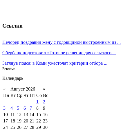
Ссылки
Печорец поздравил жену с годовщиной выстроенным из ...
Сбербанк подготовил «Готовое решение для сельского ...
Затянув пояса: в Коми ужесточат критерии отбора ...
Реклама.
Календарь
«
Август 2026
»
Пн
Вт
Ср
Чт
Пт
Сб
Вс
1
2
3
4
5
6
7
8
9
10
11
12
13
14
15
16
17
18
19
20
21
22
23
24
25
26
27
28
29
30