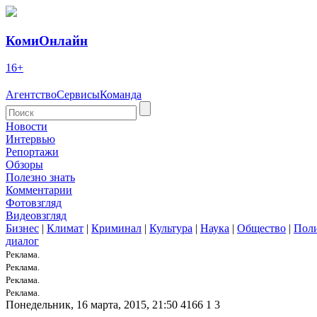
КомиОнлайн
16+
Агентство
Сервисы
Команда
Новости
Интервью
Репортажи
Обзоры
Полезно знать
Комментарии
Фотовзгляд
Видеовзгляд
Бизнес
|
Климат
|
Криминал
|
Культура
|
Наука
|
Общество
|
Пол
диалог
Реклама.
Реклама.
Реклама.
Реклама.
Понедельник, 16 марта, 2015, 21:50
4166
1
3