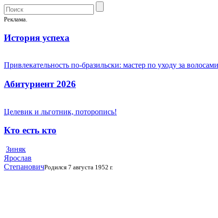
Реклама.
История успеха
Привлекательность по-бразильски: мастер по уходу за волоса
Абитуриент 2026
Целевик и льготник, поторопись!
Кто есть кто
Зиняк
Ярослав
Степанович
Родился 7 августа 1952 г.