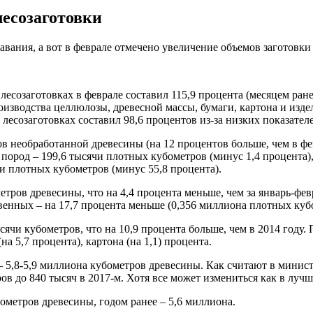
есозаготовки
авания, а вот в феврале отмечено увеличение объемов заготовки
созаготовках в феврале составил 115,9 процента (месяцем ранее
производства целлюлозы, древесной массы, бумаги, картона и изде
 лесозаготовках составил 98,6 процентов из-за низких показателе
в необработанной древесины (на 12 процентов больше, чем в фев
 пород – 199,6 тысячи плотных кубометров (минус 1,4 процента
чи плотных кубометров (минус 55,8 процента).
етров древесины, что на 4,4 процента меньше, чем за январь-фе
венных – на 17,7 процента меньше (0,356 миллиона плотных куб
сячи кубометров, что на 10,9 процента больше, чем в 2014 году
а 5,7 процента), картона (на 1,1) процента.
– 5,8-5,9 миллиона кубометров древесины. Как считают в минис
ов до 840 тысяч в 2017-м. Хотя все может измениться как в луч
ометров древесины, годом ранее – 5,6 миллиона.