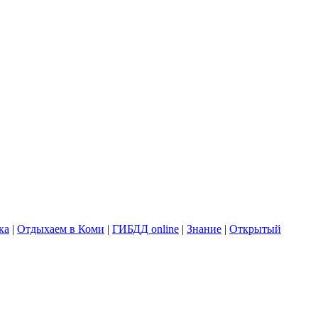
ка
|
Отдыхаем в Коми
|
ГИБДД online
|
Знание
|
Открытый