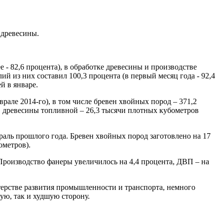
 древесины.
 - 82,6 процента), в обработке древесины и производстве
лий из них составил 100,3 процента (в первый месяц года - 92,4
й в январе.
рале 2014-го), в том числе бревен хвойных пород – 371,2
), древесины топливной – 26,3 тысячи плотных кубометров
враль прошлого года. Бревен хвойных пород заготовлено на 17
ометров).
. Производство фанеры увеличилось на 4,4 процента, ДВП – на
терстве развития промышленности и транспорта, немного
шую, так и худшую сторону.