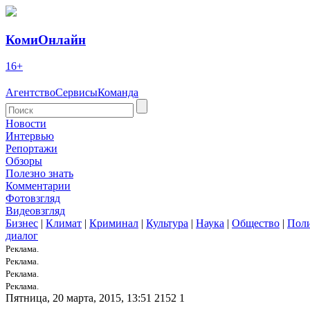
КомиОнлайн
16+
Агентство
Сервисы
Команда
Новости
Интервью
Репортажи
Обзоры
Полезно знать
Комментарии
Фотовзгляд
Видеовзгляд
Бизнес
|
Климат
|
Криминал
|
Культура
|
Наука
|
Общество
|
Пол
диалог
Реклама.
Реклама.
Реклама.
Реклама.
Пятница, 20 марта, 2015, 13:51
2152
1