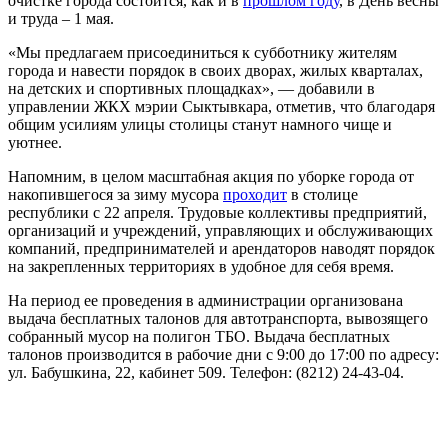
очистке города состоится, как и в
прошлом году
, в День весны
и труда – 1 мая.
«Мы предлагаем присоединиться к субботнику жителям
города и навести порядок в своих дворах, жилых кварталах,
на детских и спортивных площадках», — добавили в
управлении ЖКХ мэрии Сыктывкара, отметив, что благодаря
общим усилиям улицы столицы станут намного чище и
уютнее.
Напомним, в целом масштабная акция по уборке города от
накопившегося за зиму мусора
проходит
в столице
республики с 22 апреля. Трудовые коллективы предприятий,
организаций и учреждений, управляющих и обслуживающих
компаний, предпринимателей и арендаторов наводят порядок
на закрепленных территориях в удобное для себя время.
На период ее проведения в администрации организована
выдача бесплатных талонов для автотранспорта, вывозящего
собранный мусор на полигон ТБО. Выдача бесплатных
талонов производится в рабочие дни с 9:00 до 17:00 по адресу:
ул. Бабушкина, 22, кабинет 509. Телефон: (8212) 24-43-04.