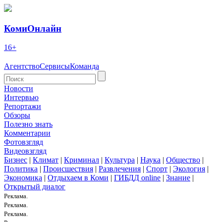
КомиОнлайн
16+
Агентство
Сервисы
Команда
Новости
Интервью
Репортажи
Обзоры
Полезно знать
Комментарии
Фотовзгляд
Видеовзгляд
Бизнес
|
Климат
|
Криминал
|
Культура
|
Наука
|
Общество
|
Политика
|
Происшествия
|
Развлечения
|
Спорт
|
Экология
|
Экономика
|
Отдыхаем в Коми
|
ГИБДД online
|
Знание
|
Открытый диалог
Реклама.
Реклама.
Реклама.