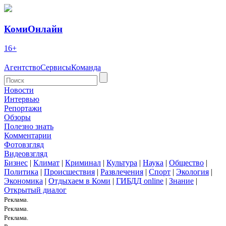
КомиОнлайн
16+
Агентство
Сервисы
Команда
Новости
Интервью
Репортажи
Обзоры
Полезно знать
Комментарии
Фотовзгляд
Видеовзгляд
Бизнес
|
Климат
|
Криминал
|
Культура
|
Наука
|
Общество
|
Политика
|
Происшествия
|
Развлечения
|
Спорт
|
Экология
|
Экономика
|
Отдыхаем в Коми
|
ГИБДД online
|
Знание
|
Открытый диалог
Реклама.
Реклама.
Реклама.