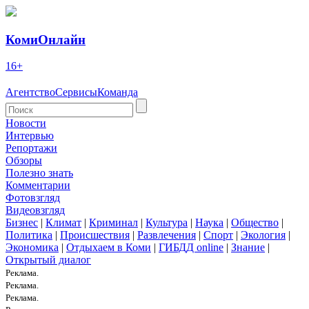
КомиОнлайн
16+
Агентство
Сервисы
Команда
Новости
Интервью
Репортажи
Обзоры
Полезно знать
Комментарии
Фотовзгляд
Видеовзгляд
Бизнес
|
Климат
|
Криминал
|
Культура
|
Наука
|
Общество
|
Политика
|
Происшествия
|
Развлечения
|
Спорт
|
Экология
|
Экономика
|
Отдыхаем в Коми
|
ГИБДД online
|
Знание
|
Открытый диалог
Реклама.
Реклама.
Реклама.