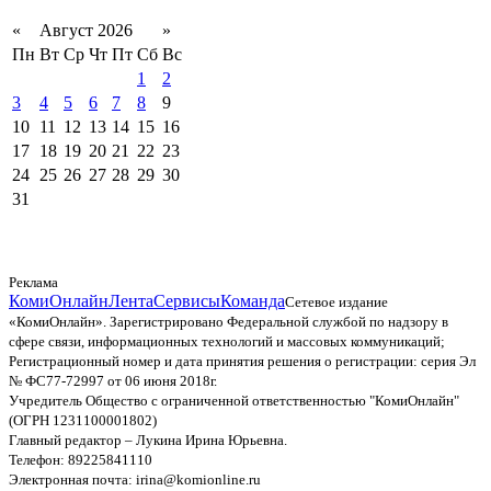
«
Август 2026
»
Пн
Вт
Ср
Чт
Пт
Сб
Вс
1
2
3
4
5
6
7
8
9
10
11
12
13
14
15
16
17
18
19
20
21
22
23
24
25
26
27
28
29
30
31
Реклама
КомиОнлайн
Лента
Сервисы
Команда
Сетевое издание
«КомиОнлайн». Зарегистрировано Федеральной службой по надзору в
сфере связи, информационных технологий и массовых коммуникаций;
Регистрационный номер и дата принятия решения о регистрации: серия Эл
№ ФС77-72997 от 06 июня 2018г.
Учредитель Общество с ограниченной ответственностью "КомиОнлайн"
(ОГРН 1231100001802)
Главный редактор – Лукина Ирина Юрьевна.
Телефон: 89225841110
Электронная почта: irina@komionline.ru