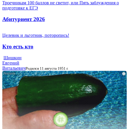
Троечникам 100 баллов не светит, или Пять заблуждения о
подготовке к ЕГЭ
Абитуриент 2026
Целевик и льготник, поторопись!
Кто есть кто
Шишкин
Евгений
Витальевич
Родился 11 августа 1951 г.
i