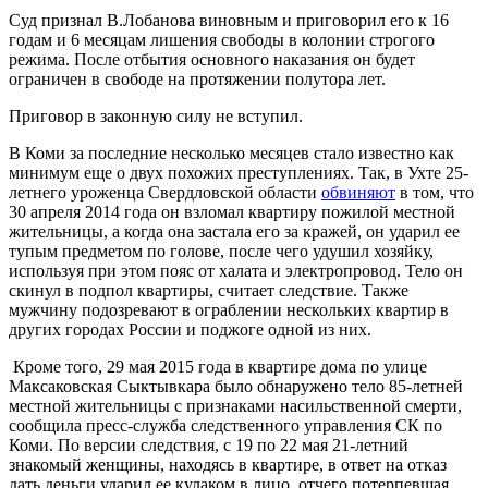
Суд признал В.Лобанова виновным и приговорил его к 16
годам и 6 месяцам лишения свободы в колонии строгого
режима. После отбытия основного наказания он будет
ограничен в свободе на протяжении полутора лет.
Приговор в законную силу не вступил.
В Коми за последние несколько месяцев стало известно как
минимум еще о двух похожих преступлениях. Так, в Ухте 25-
летнего уроженца Свердловской области
обвиняют
в том, что
30 апреля 2014 года он взломал квартиру пожилой местной
жительницы, а когда она застала его за кражей, он ударил ее
тупым предметом по голове, после чего удушил хозяйку,
используя при этом пояс от халата и электропровод. Тело он
скинул в подпол квартиры, считает следствие. Также
мужчину подозревают в ограблении нескольких квартир в
других городах России и поджоге одной из них.
Кроме того, 29 мая 2015 года в квартире дома по улице
Максаковская Сыктывкара было обнаружено тело 85-летней
местной жительницы с признаками насильственной смерти,
сообщила пресс-служба следственного управления СК по
Коми. По версии следствия, с 19 по 22 мая 21-летний
знакомый женщины, находясь в квартире, в ответ на отказ
дать деньги ударил ее кулаком в лицо, отчего потерпевшая