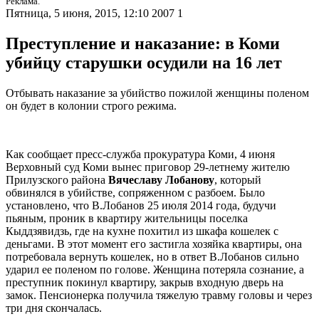
Реклама.
Пятница, 5 июня, 2015, 12:10
2007
1
Преступление и наказание: в Коми
убийцу старушки осудили на 16 лет
Отбывать наказание за убийство пожилой женщины поленом
он будет в колонии строго режима.
Как сообщает пресс-служба прокуратура Коми, 4 июня
Верховный суд Коми вынес приговор 29-летнему жителю
Прилузского района
Вячеславу Лобанову
, который
обвинялся в убийстве, сопряженном с разбоем. Было
установлено, что В.Лобанов 25 июля 2014 года, будучи
пьяным, проник в квартиру жительницы поселка
Кыддзявидзь, где на кухне похитил из шкафа кошелек с
деньгами. В этот момент его застигла хозяйка квартиры, она
потребовала вернуть кошелек, но в ответ В.Лобанов сильно
ударил ее поленом по голове. Женщина потеряла сознание, а
преступник покинул квартиру, закрыв входную дверь на
замок. Пенсионерка получила тяжелую травму головы и через
три дня скончалась.