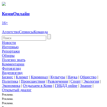
КомиОнлайн
16+
Агентство
Сервисы
Команда
Новости
Интервью
Репортажи
Обзоры
Полезно знать
Комментарии
Фотовзгляд
Видеовзгляд
Бизнес
|
Климат
|
Криминал
|
Культура
|
Наука
|
Общество
|
Политика
|
Происшествия
|
Развлечения
|
Спорт
|
Экология
|
Экономика
|
Отдыхаем в Коми
|
ГИБДД online
|
Знание
|
Открытый диалог
Реклама.
Реклама.
Реклама.