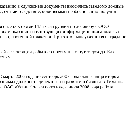
о указанию в служебные документы вносились заведомо ложные
м, считает следствие, обвиняемый необоснованно получил
на оплата в сумме 147 тысяч рублей по договору с ООО
ссии» и оказание сопутствующих информационно-имиджевых
знака, настенной плакетки. При этом вышеуказанная награда не
щей легализации добытого преступным путем дохода. Как
яемым.
С марта 2006 года по сентябрь 2007 года был гендиректором
занимал должность директора по развитию бизнеса в Тимано-
а ОАО «Ухтанефтегазгеология», с июля 2008 года работал