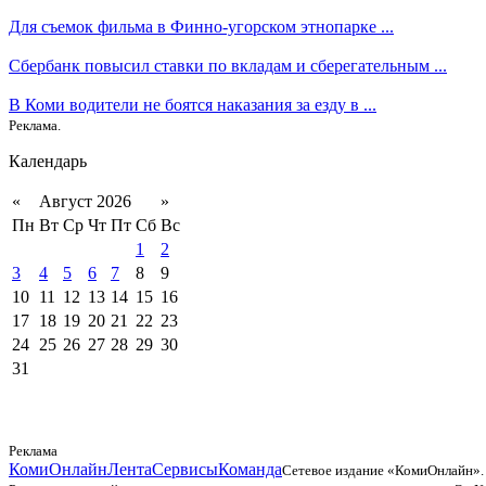
Для съемок фильма в Финно-угорском этнопарке ...
Сбербанк повысил ставки по вкладам и сберегательным ...
В Коми водители не боятся наказания за езду в ...
Реклама.
Календарь
«
Август 2026
»
Пн
Вт
Ср
Чт
Пт
Сб
Вс
1
2
3
4
5
6
7
8
9
10
11
12
13
14
15
16
17
18
19
20
21
22
23
24
25
26
27
28
29
30
31
Реклама
КомиОнлайн
Лента
Сервисы
Команда
Сетевое издание «КомиОнлайн».