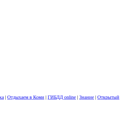
ка
|
Отдыхаем в Коми
|
ГИБДД online
|
Знание
|
Открытый