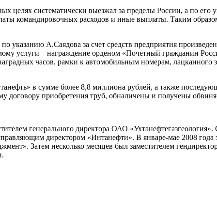
чных целях систематически выезжал за пределы России, а по ег
платы командировочных расходов и иные выплаты. Таким образо
а по указанию А.Саядова за счет средств предприятия произведе
яемому услуги – награждение орденом «Почетный гражданин Ро
, наградных часов, рамки к автомобильным номерам, лацканного 
анефть» в сумме более 8,8 миллиона рублей, а также последую
му договору приобретения труб, обналичены и получены обвин
естителем генерального директора ОАО «Ухтанефтегазгеология». 
 управляющим директором «Интанефти». В январе-мае 2008 года 
мент». Затем несколько месяцев был заместителем гендиректор
и.