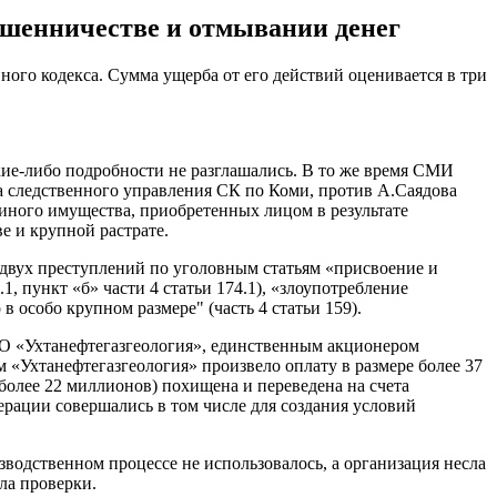
ошенничестве и отмывании денег
ого кодекса. Сумма ущерба от его действий оценивается в три
кие-либо подробности не разглашались. В то же время СМИ
 следственного управления СК по Коми, против А.Саядова
 иного имущества, приобретенных лицом в результате
е и крупной растрате.
двух преступлений по уголовным статьям «присвоение и
.1, пункт «б» части 4 статьи 174.1), «злоупотребление
в особо крупном размере" (часть 4 статьи 159).
АО «Ухтанефтегазгеология», единственным акционером
 «Ухтанефтегазгеология» произвело оплату в размере более 37
более 22 миллионов) похищена и переведена на счета
рации совершались в том числе для создания условий
водственном процессе не использовалось, а организация несла
ла проверки.