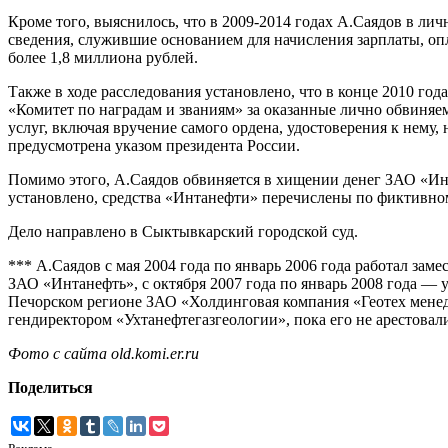
Кроме того, выяснилось, что в 2009-2014 годах А.Саядов в ли
сведения, служившие основанием для начисления зарплаты, о
более 1,8 миллиона рублей.
Также в ходе расследования установлено, что в конце 2010 год
«Комитет по наградам и званиям» за оказанные лично обвин
услуг, включая вручение самого ордена, удостоверения к нему
предусмотрена указом президента России.
Помимо этого, А.Саядов обвиняется в хищении денег ЗАО «Инт
установлено, средства «Интанефти» перечислены по фиктивно
Дело направлено в Сыктывкарский городской суд.
*** А.Саядов с мая 2004 года по январь 2006 года работал зам
ЗАО «Интанефть», с октября 2007 года по январь 2008 года —
Печорском регионе ЗАО «Холдинговая компания «Геотех менедж
гендиректором «Ухтанефтегазгеологии», пока его не арестовал
Фото с сайта old.komi.er.ru
Поделиться