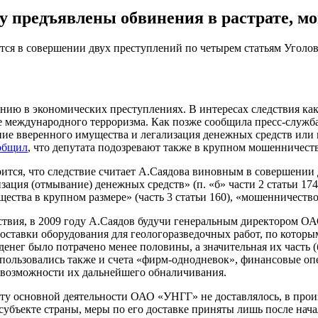
у предъявлены обвинения в растрате, м
ся в совершении двух преступлений по четырем статьям Уголовн
нию в экономических преступлениях.
В интересах следствия ка
 международного терроризма. Как позже сообщила пресс-служба
ение вверенного имущества и легализация денежных средств или
общил
, что депутата подозревают также в крупном мошенничеств
тся, что следствие считает А.Саядова виновным в совершении 
изация (отмывание) денежных средств» (п. «б» части 2 статьи 174
ества в крупном размере» (часть 3 статьи 160), «мошенничество 
ствия, в 2009 году А.Саядов будучи генеральным директором О
оставки оборудования для геологоразведочных работ, по которым
нег было потрачено менее половины, а значительная их часть (
ользовались также и счета «фирм-однодневок», финансовые опе
я возможности их дальнейшего обналичивания.
ту основной деятельности ОАО «УНГГ» не доставлялось, в произ
субъекте страны, меры по его доставке приняты лишь после нача