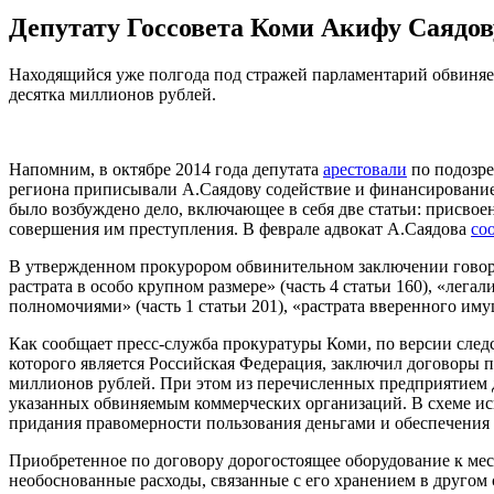
Депутату Госсовета Коми Акифу Саядов
Находящийся уже полгода под стражей парламентарий обвиняет
десятка миллионов рублей.
Напомним, в октябре 2014 года депутата
арестовали
по подозре
региона приписывали А.Саядову содействие и финансирование
было возбуждено дело, включающее в себя две статьи: присво
совершения им преступления. В феврале адвокат А.Саядова
со
В утвержденном прокурором обвинительном заключении говори
растрата в особо крупном размере» (часть 4 статьи 160), «легал
полномочиями» (часть 1 статьи 201), «растрата вверенного имущ
Как сообщает пресс-служба прокуратуры Коми, по версии след
которого является Российская Федерация, заключил договоры п
миллионов рублей. При этом из перечисленных предприятием де
указанных обвиняемым коммерческих организаций. В схеме исп
придания правомерности пользования деньгами и обеспечени
Приобретенное по договору дорогостоящее оборудование к мес
необоснованные расходы, связанные с его хранением в другом 