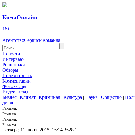
КомиОнлайн
16+
Агентство
Сервисы
Команда
Новости
Интервью
Репортажи
Обзоры
Полезно знать
Комментарии
Фотовзгляд
Видеовзгляд
Бизнес
|
Климат
|
Криминал
|
Культура
|
Наука
|
Общество
|
Пол
диалог
Реклама.
Реклама.
Реклама.
Реклама.
Четверг, 11 июня, 2015, 16:14
3628
1