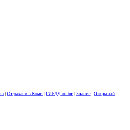
ка
|
Отдыхаем в Коми
|
ГИБДД online
|
Знание
|
Открытый