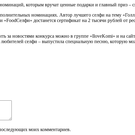
 номинаций, которым вручат ценные подарки и главный приз – 
полнительных номинациях. Автор лучшего селфи на тему «Голли
«FoodСелфи» достанется сертификат на 2 тысячи рублей от рес
ть за новостями конкурса можно в группе «IloveKomi» и на сай
х любителей селфи – выпустила специальную песню, которую м
ля последующих моих комментариев.