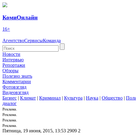
КомиОнлайн
16+
Агентство
Сервисы
Команда
Новости
Интервью
Репортажи
Обзоры
Полезно знать
Комментарии
Фотовзгляд
Видеовзгляд
Бизнес
|
Климат
|
Криминал
|
Культура
|
Наука
|
Общество
|
Пол
диалог
Реклама.
Реклама.
Реклама.
Реклама.
Пятница, 19 июня, 2015, 13:53
2909
2