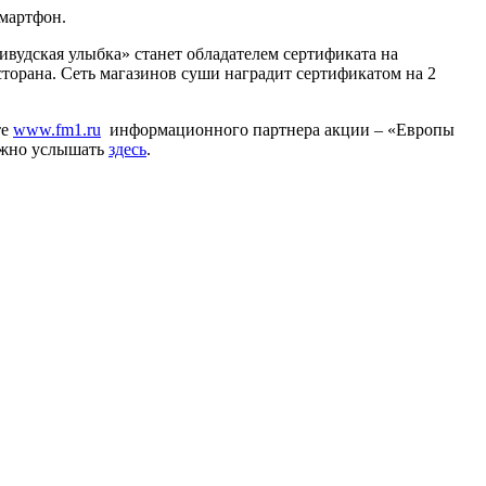
смартфон.
вудская улыбка» станет обладателем сертификата на
торана. Сеть магазинов суши наградит сертификатом на 2
те
www.fm1.ru
информационного партнера акции – «Европы
ожно услышать
здесь
.