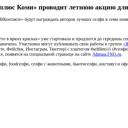
 плюс Коми» проводит летнюю акцию дл
«ВКонтакте» будут награждать авторов лучших селфи в семи ном
то в ярких красках» уже стартовала и продлится до середины с
раничено. Участники могут публиковать свои работы в группе
«
, Фейсбук, Инстаграм, Твиттер) с хэштегом #selfileto11 (#селф
е, появятся на специальной странице на сайте
Афиша.FM1.ru
.
лфи, foodселфи, селфи с животными, бьютиселфи, инставуз и оф