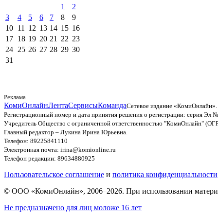
1
2
3
4
5
6
7
8
9
10
11
12
13
14
15
16
17
18
19
20
21
22
23
24
25
26
27
28
29
30
31
Реклама
КомиОнлайн
Лента
Сервисы
Команда
Сетевое издание «КомиОнлайн».
Регистрационный номер и дата принятия решения о регистрации: серия Эл №
Учредитель Общество с ограниченной ответственностью "КомиОнлайн" (ОГ
Главный редактор – Лукина Ирина Юрьевна.
Телефон: 89225841110
Электронная почта: irina@komionline.ru
Телефон редакции: 89634880925
Пользовательское соглашение
и
политика конфиденциальности
© ООО «КомиОнлайн», 2006–2026. При использовании материал
Не предназначено для лиц моложе 16 лет