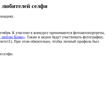
я любителей селфи
инациях.
ентября. К участию в конкурсе принимаются фотоавтопортреты,
Я люблю Коми»
. Также в акции будут участвовать фотографии,
илето11). При этом обязательно, чтобы личный профиль был
исселфи.