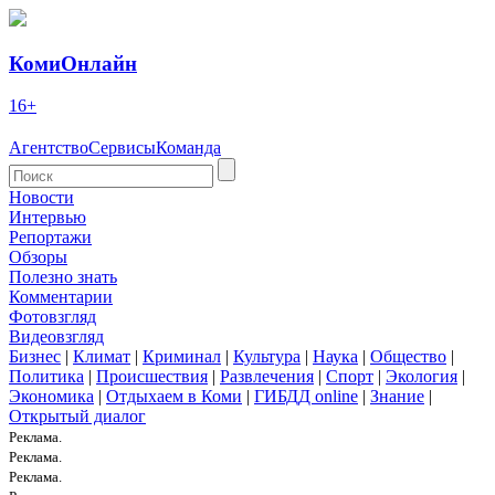
КомиОнлайн
16+
Агентство
Сервисы
Команда
Новости
Интервью
Репортажи
Обзоры
Полезно знать
Комментарии
Фотовзгляд
Видеовзгляд
Бизнес
|
Климат
|
Криминал
|
Культура
|
Наука
|
Общество
|
Политика
|
Происшествия
|
Развлечения
|
Спорт
|
Экология
|
Экономика
|
Отдыхаем в Коми
|
ГИБДД online
|
Знание
|
Открытый диалог
Реклама.
Реклама.
Реклама.