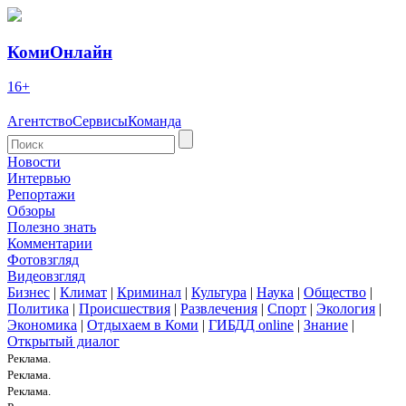
КомиОнлайн
16+
Агентство
Сервисы
Команда
Новости
Интервью
Репортажи
Обзоры
Полезно знать
Комментарии
Фотовзгляд
Видеовзгляд
Бизнес
|
Климат
|
Криминал
|
Культура
|
Наука
|
Общество
|
Политика
|
Происшествия
|
Развлечения
|
Спорт
|
Экология
|
Экономика
|
Отдыхаем в Коми
|
ГИБДД online
|
Знание
|
Открытый диалог
Реклама.
Реклама.
Реклама.