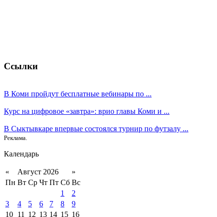
Ссылки
В Коми пройдут бесплатные вебинары по ...
Курс на цифровое «завтра»: врио главы Коми и ...
В Сыктывкаре впервые состоялся турнир по футзалу ...
Реклама.
Календарь
«
Август 2026
»
Пн
Вт
Ср
Чт
Пт
Сб
Вс
1
2
3
4
5
6
7
8
9
10
11
12
13
14
15
16