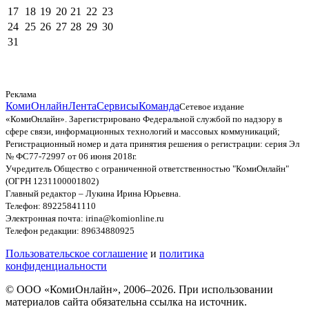
17
18
19
20
21
22
23
24
25
26
27
28
29
30
31
Реклама
КомиОнлайн
Лента
Сервисы
Команда
Сетевое издание
«КомиОнлайн». Зарегистрировано Федеральной службой по надзору в
сфере связи, информационных технологий и массовых коммуникаций;
Регистрационный номер и дата принятия решения о регистрации: серия Эл
№ ФС77-72997 от 06 июня 2018г.
Учредитель Общество с ограниченной ответственностью "КомиОнлайн"
(ОГРН 1231100001802)
Главный редактор – Лукина Ирина Юрьевна.
Телефон: 89225841110
Электронная почта: irina@komionline.ru
Телефон редакции: 89634880925
Пользовательское соглашение
и
политика
конфиденциальности
© ООО «КомиОнлайн», 2006–2026. При использовании
материалов сайта обязательна ссылка на источник.