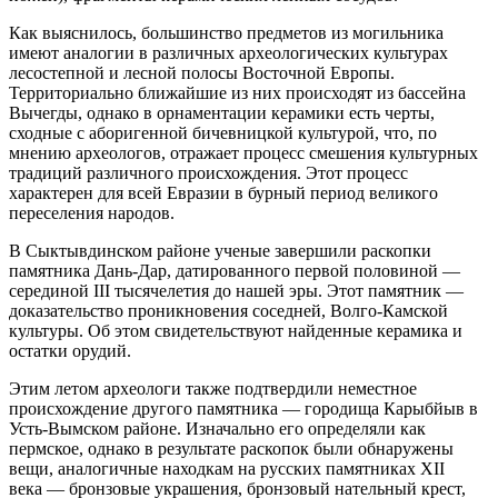
Как выяснилось, большинство предметов из могильника
имеют аналогии в различных археологических культурах
лесостепной и лесной полосы Восточной Европы.
Территориально ближайшие из них происходят из бассейна
Вычегды, однако в орнаментации керамики есть черты,
сходные с аборигенной бичевницкой культурой, что, по
мнению археологов, отражает процесс смешения культурных
традиций различного происхождения. Этот процесс
характерен для всей Евразии в бурный период великого
переселения народов.
В Сыктывдинском районе ученые завершили раскопки
памятника Дань-Дар, датированного первой половиной —
серединой III тысячелетия до нашей эры. Этот памятник —
доказательство проникновения соседней, Волго-Камской
культуры. Об этом свидетельствуют найденные керамика и
остатки орудий.
Этим летом археологи также подтвердили неместное
происхождение другого памятника — городища Карыбйыв в
Усть-Вымском районе. Изначально его определяли как
пермское, однако в результате раскопок были обнаружены
вещи, аналогичные находкам на русских памятниках XII
века — бронзовые украшения, бронзовый нательный крест,