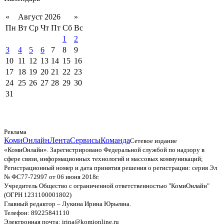
«
Август 2026
»
Пн
Вт
Ср
Чт
Пт
Сб
Вс
1
2
3
4
5
6
7
8
9
10
11
12
13
14
15
16
17
18
19
20
21
22
23
24
25
26
27
28
29
30
31
Реклама
КомиОнлайн
Лента
Сервисы
Команда
Сетевое издание
«КомиОнлайн». Зарегистрировано Федеральной службой по надзору в
сфере связи, информационных технологий и массовых коммуникаций;
Регистрационный номер и дата принятия решения о регистрации: серия Эл
№ ФС77-72997 от 06 июня 2018г.
Учредитель Общество с ограниченной ответственностью "КомиОнлайн"
(ОГРН 1231100001802)
Главный редактор – Лукина Ирина Юрьевна.
Телефон: 89225841110
Электронная почта: irina@komionline.ru