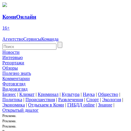
КомиОнлайн
16+
Агентство
Сервисы
Команда
Новости
Интервью
Репортажи
Обзоры
Полезно знать
Комментарии
Фотовзгляд
Видеовзгляд
Бизнес
|
Климат
|
Криминал
|
Культура
|
Наука
|
Общество
|
Политика
|
Происшествия
|
Развлечения
|
Спорт
|
Экология
|
Экономика
|
Отдыхаем в Коми
|
ГИБДД online
|
Знание
|
Открытый диалог
Реклама.
Реклама.
Реклама.