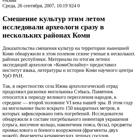
Реклама.
Среда, 26 сентября, 2007, 10:19
924
0
Смешение культур этим летом
исследовали археологи сразу в
нескольких районах Коми
Доказательства смешения культур на территории нынешней
Коми обнаружили в этом полевом сезоне ученые в нескольких
районах республики. Материалы по итогам летних
экспедиций археологов «КомиОнлайну» предоставил
институт языка, литературы и истории Коми научного центра
УрО РАН.
Так, в окрестностях села Ижма археологический отряд
продолжил раскопки могильника Сэбысь. Памятник
относится к периоду великого переселения народов, к
середине — второй половине VI века нашей эры. В этом году
на могильнике было вскрыто 150 квадратных метров, в
которых зафиксировано пять погребений. Исследователи
обнаружили в составе погребального инвентаря украшения
(серьга, височное кольцо, наконечник пояса, бусы), предметы
промыслового и боевого вооружения (фрагменты двух
ножей), фрагменты керамических лепных сосудов.