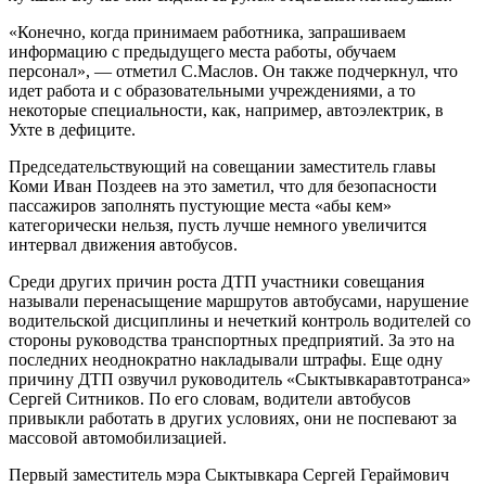
«Конечно, когда принимаем работника, запрашиваем
информацию с предыдущего места работы, обучаем
персонал», — отметил С.Маслов. Он также подчеркнул, что
идет работа и с образовательными учреждениями, а то
некоторые специальности, как, например, автоэлектрик, в
Ухте в дефиците.
Председательствующий на совещании заместитель главы
Коми Иван Поздеев на это заметил, что для безопасности
пассажиров заполнять пустующие места «абы кем»
категорически нельзя, пусть лучше немного увеличится
интервал движения автобусов.
Среди других причин роста ДТП участники совещания
называли перенасыщение маршрутов автобусами, нарушение
водительской дисциплины и нечеткий контроль водителей со
стороны руководства транспортных предприятий. За это на
последних неоднократно накладывали штрафы. Еще одну
причину ДТП озвучил руководитель «Сыктывкаравтотранса»
Сергей Ситников. По его словам, водители автобусов
привыкли работать в других условиях, они не поспевают за
массовой автомобилизацией.
Первый заместитель мэра Сыктывкара Сергей Гераймович