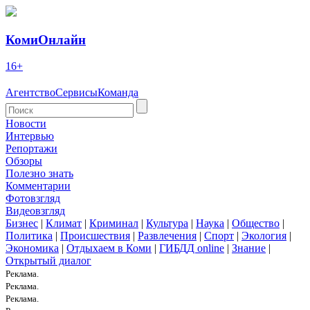
КомиОнлайн
16+
Агентство
Сервисы
Команда
Новости
Интервью
Репортажи
Обзоры
Полезно знать
Комментарии
Фотовзгляд
Видеовзгляд
Бизнес
|
Климат
|
Криминал
|
Культура
|
Наука
|
Общество
|
Политика
|
Происшествия
|
Развлечения
|
Спорт
|
Экология
|
Экономика
|
Отдыхаем в Коми
|
ГИБДД online
|
Знание
|
Открытый диалог
Реклама.
Реклама.
Реклама.