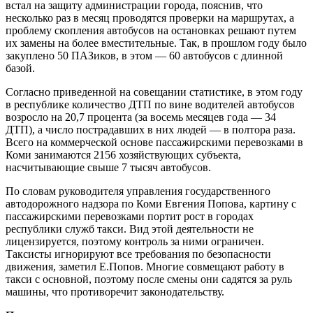
встал на защиту администрации города, пояснив, что
несколько раз в месяц проводятся проверки на маршрутах, а
проблему скопления автобусов на остановках решают путем
их замены на более вместительные. Так, в прошлом году было
закуплено 50 ПАЗиков, в этом — 60 автобусов с длинной
базой.
Согласно приведенной на совещании статистике, в этом году
в республике количество ДТП по вине водителей автобусов
возросло на 20,7 процента (за восемь месяцев года — 34
ДТП), а число пострадавших в них людей — в полтора раза.
Всего на коммерческой основе пассажирскими перевозками в
Коми занимаются 2156 хозяйствующих субъекта,
насчитывающие свыше 7 тысяч автобусов.
По словам руководителя управления государственного
автодорожного надзора по Коми Евгения Попова, картину с
пассажирскими перевозками портит рост в городах
республики служб такси. Вид этой деятельности не
лицензируется, поэтому контроль за ними ограничен.
Таксисты игнорируют все требования по безопасности
движения, заметил Е.Попов. Многие совмещают работу в
такси с основной, поэтому после смены они садятся за руль
машины, что противоречит законодательству.