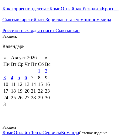
Как корреспонденты «КомиОнлайна» бежали «Кросс ...
Сыктывкарский кот Зорислав стал чемпионом мира
Россию от жажды спасет Сыктывкар
Реклама.
Календарь
«
Август 2026
»
Пн
Вт
Ср
Чт
Пт
Сб
Вс
1
2
3
4
5
6
7
8
9
10
11
12
13
14
15
16
17
18
19
20
21
22
23
24
25
26
27
28
29
30
31
Реклама
КомиОнлайн
Лента
Сервисы
Команда
Сетевое издание