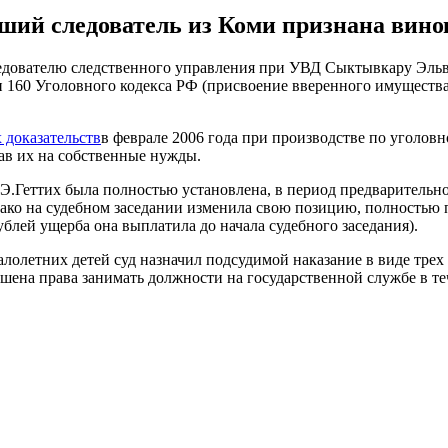
ий следователь из Коми признана вино
ователю следственного управления при УВД Сыктывкару Эльвир
и 160 Уголовного кодекса РФ (присвоение вверенного имущества
 доказательств
в феврале 2006 года при производстве по уголов
ав их на собственные нужды.
Э.Геттих была полностью установлена, в период предварительно
нако на судебном заседании изменила свою позицию, полностью 
блей ущерба она выплатила до начала судебного заседания).
алолетних детей суд назначил подсудимой наказание в виде трех
ишена права занимать должности на государственной службе в те