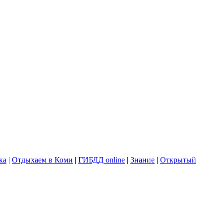
ка
|
Отдыхаем в Коми
|
ГИБДД online
|
Знание
|
Открытый