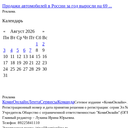
Продажи автомобилей в России за год выросли на 69 ...
Реклама.
Календарь
«
Август 2026
»
Пн
Вт
Ср
Чт
Пт
Сб
Вс
1
2
3
4
5
6
7
8
9
10
11
12
13
14
15
16
17
18
19
20
21
22
23
24
25
26
27
28
29
30
31
Реклама
КомиОнлайн
Лента
Сервисы
Команда
Сетевое издание «КомиОнлайн».
Регистрационный номер и дата принятия решения о регистрации: серия Эл №
Учредитель Общество с ограниченной ответственностью "КомиОнлайн" (ОГ
Главный редактор – Лукина Ирина Юрьевна.
Телефон: 89225841110
Электронная почта: irina@komionline.ru