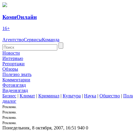
КомиОнлайн
16+
Агентство
Сервисы
Команда
Новости
Интервью
Репортажи
Обзоры
Полезно знать
Комментарии
Фотовзгляд
Видеовзгляд
Бизнес
|
Климат
|
Криминал
|
Культура
|
Наука
|
Общество
|
Пол
диалог
Реклама.
Реклама.
Реклама.
Реклама.
Понедельник, 8 октября, 2007, 16:51
940
0