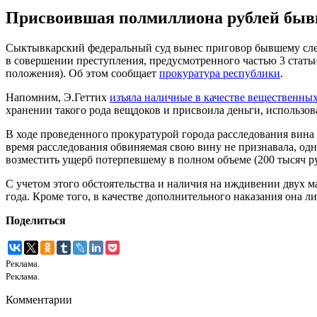
Присвоившая полмиллиона рублей бывш
Сыктывкарский федеральный суд вынес приговор бывшему след
в совершении преступления, предусмотренного частью 3 стать
положения). Об этом сообщает
прокуратура республики
.
Напомним, Э.Геттих
изъяла наличные в качестве вещественных
хранении такого рода вещдоков и присвоила деньги, использов
В ходе проведенного прокуратурой города расследования вина 
время расследования обвиняемая свою вину не признавала, од
возместить ущерб потерпевшему в полном объеме (200 тысяч ру
С учетом этого обстоятельства и наличия на иждивении двух м
года. Кроме того, в качестве дополнительного наказания она л
Поделиться
Реклама.
Реклама.
Комментарии