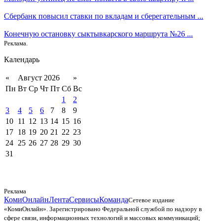
Сбербанк повысил ставки по вкладам и сберегательным ...
Конечную остановку сыктывкарского маршрута №26 ...
Реклама.
Календарь
«
Август 2026
»
Пн
Вт
Ср
Чт
Пт
Сб
Вс
1
2
3
4
5
6
7
8
9
10
11
12
13
14
15
16
17
18
19
20
21
22
23
24
25
26
27
28
29
30
31
Реклама
КомиОнлайн
Лента
Сервисы
Команда
Сетевое издание
«КомиОнлайн». Зарегистрировано Федеральной службой по надзору в
сфере связи, информационных технологий и массовых коммуникаций;