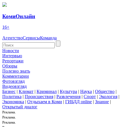
КомиОнлайн
16+
Агентство
Сервисы
Команда
Новости
Интервью
Репортажи
Обзоры
Полезно знать
Комментарии
Фотовзгляд
Видеовзгляд
Бизнес
|
Климат
|
Криминал
|
Культура
|
Наука
|
Общество
|
Политика
|
Происшествия
|
Развлечения
|
Спорт
|
Экология
|
Экономика
|
Отдыхаем в Коми
|
ГИБДД online
|
Знание
|
Открытый диалог
Реклама.
Реклама.
Реклама.