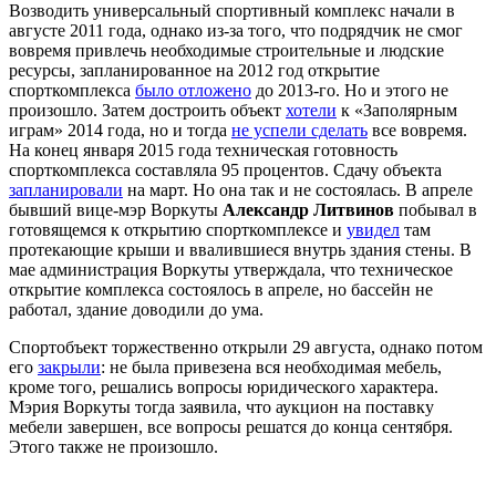
Возводить универсальный спортивный комплекс начали в
августе 2011 года, однако из-за того, что подрядчик не смог
вовремя привлечь необходимые строительные и людские
ресурсы, запланированное на 2012 год открытие
спорткомплекса
было отложено
до 2013-го. Но и этого не
произошло. Затем достроить объект
хотели
к «Заполярным
играм» 2014 года, но и тогда
не успели сделать
все вовремя.
На конец января 2015 года техническая готовность
спорткомплекса составляла 95 процентов. Сдачу объекта
запланировали
на март. Но она так и не состоялась. В апреле
бывший вице-мэр Воркуты
Александр Литвинов
побывал в
готовящемся к открытию спорткомплексе и
увидел
там
протекающие крыши и ввалившиеся внутрь здания стены. В
мае администрация Воркуты утверждала, что техническое
открытие комплекса состоялось в апреле, но бассейн не
работал, здание доводили до ума.
Спортобъект торжественно открыли 29 августа, однако потом
его
закрыли
: не была привезена вся необходимая мебель,
кроме того, решались вопросы юридического характера.
Мэрия Воркуты тогда заявила, что аукцион на поставку
мебели завершен, все вопросы решатся до конца сентября.
Этого также не произошло.