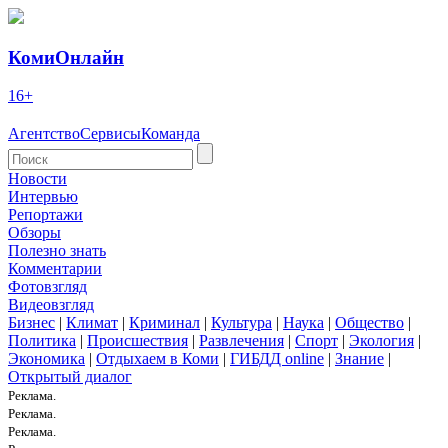
КомиОнлайн
16+
Агентство
Сервисы
Команда
Новости
Интервью
Репортажи
Обзоры
Полезно знать
Комментарии
Фотовзгляд
Видеовзгляд
Бизнес
|
Климат
|
Криминал
|
Культура
|
Наука
|
Общество
|
Политика
|
Происшествия
|
Развлечения
|
Спорт
|
Экология
|
Экономика
|
Отдыхаем в Коми
|
ГИБДД online
|
Знание
|
Открытый диалог
Реклама.
Реклама.
Реклама.