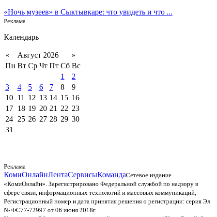
«Ночь музеев» в Сыктывкаре: что увидеть и что ...
Реклама.
Календарь
«
Август 2026
»
Пн
Вт
Ср
Чт
Пт
Сб
Вс
1
2
3
4
5
6
7
8
9
10
11
12
13
14
15
16
17
18
19
20
21
22
23
24
25
26
27
28
29
30
31
Реклама
КомиОнлайн
Лента
Сервисы
Команда
Сетевое издание
«КомиОнлайн». Зарегистрировано Федеральной службой по надзору в
сфере связи, информационных технологий и массовых коммуникаций;
Регистрационный номер и дата принятия решения о регистрации: серия Эл
№ ФС77-72997 от 06 июня 2018г.