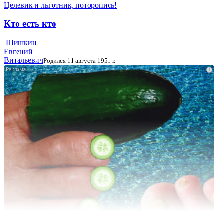
Целевик и льготник, поторопись!
Кто есть кто
Шишкин
Евгений
Витальевич
Родился 11 августа 1951 г.
i