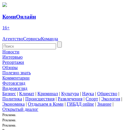
КомиОнлайн
16+
Агентство
Сервисы
Команда
Новости
Интервью
Репортажи
Обзоры
Полезно знать
Комментарии
Фотовзгляд
Видеовзгляд
Бизнес
|
Климат
|
Криминал
|
Культура
|
Наука
|
Общество
|
Политика
|
Происшествия
|
Развлечения
|
Спорт
|
Экология
|
Экономика
|
Отдыхаем в Коми
|
ГИБДД online
|
Знание
|
Открытый диалог
Реклама.
Реклама.
Реклама.