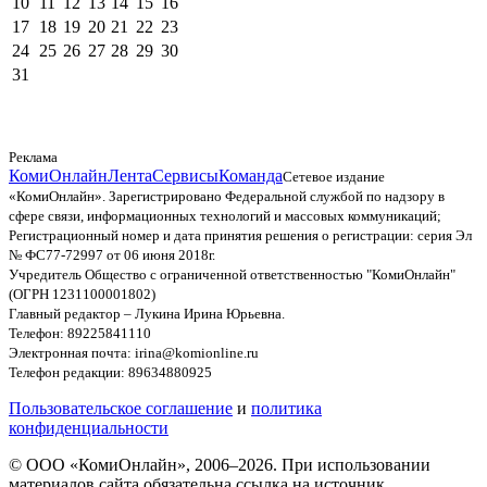
10
11
12
13
14
15
16
17
18
19
20
21
22
23
24
25
26
27
28
29
30
31
Реклама
КомиОнлайн
Лента
Сервисы
Команда
Сетевое издание
«КомиОнлайн». Зарегистрировано Федеральной службой по надзору в
сфере связи, информационных технологий и массовых коммуникаций;
Регистрационный номер и дата принятия решения о регистрации: серия Эл
№ ФС77-72997 от 06 июня 2018г.
Учредитель Общество с ограниченной ответственностью "КомиОнлайн"
(ОГРН 1231100001802)
Главный редактор – Лукина Ирина Юрьевна.
Телефон: 89225841110
Электронная почта: irina@komionline.ru
Телефон редакции: 89634880925
Пользовательское соглашение
и
политика
конфиденциальности
© ООО «КомиОнлайн», 2006–2026. При использовании
материалов сайта обязательна ссылка на источник.