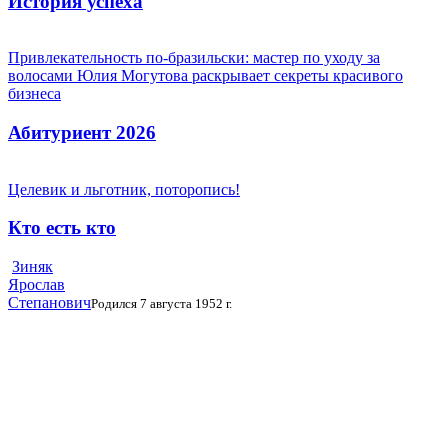
История успеха
Привлекательность по-бразильски: мастер по уходу за
волосами Юлия Могутова раскрывает секреты красивого
бизнеса
Абитуриент 2026
Целевик и льготник, поторопись!
Кто есть кто
Зиняк
Ярослав
Степанович
Родился 7 августа 1952 г.