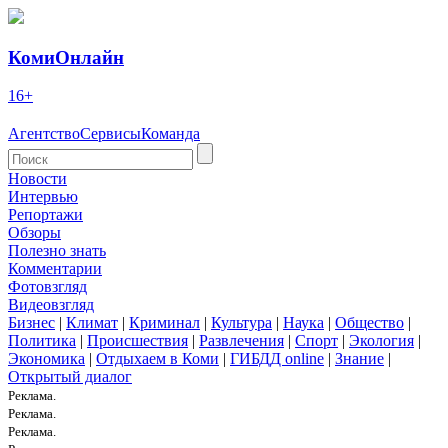
КомиОнлайн
16+
Агентство
Сервисы
Команда
Новости
Интервью
Репортажи
Обзоры
Полезно знать
Комментарии
Фотовзгляд
Видеовзгляд
Бизнес
|
Климат
|
Криминал
|
Культура
|
Наука
|
Общество
|
Политика
|
Происшествия
|
Развлечения
|
Спорт
|
Экология
|
Экономика
|
Отдыхаем в Коми
|
ГИБДД online
|
Знание
|
Открытый диалог
Реклама.
Реклама.
Реклама.