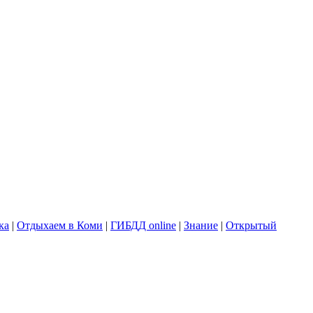
ка
|
Отдыхаем в Коми
|
ГИБДД online
|
Знание
|
Открытый