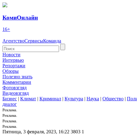
КомиОнлайн
16+
Агентство
Сервисы
Команда
Новости
Интервью
Репортажи
Обзоры
Полезно знать
Комментарии
Фотовзгляд
Видеовзгляд
Бизнес
|
Климат
|
Криминал
|
Культура
|
Наука
|
Общество
|
Пол
диалог
Реклама.
Реклама.
Реклама.
Реклама.
Пятница, 3 февраля, 2023, 16:22
3803
1