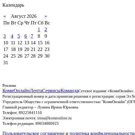
Календарь
«
Август 2026
»
Пн
Вт
Ср
Чт
Пт
Сб
Вс
1
2
3
4
5
6
7
8
9
10
11
12
13
14
15
16
17
18
19
20
21
22
23
24
25
26
27
28
29
30
31
Реклама
КомиОнлайн
Лента
Сервисы
Команда
Сетевое издание «КомиОнлайн».
Регистрационный номер и дата принятия решения о регистрации: серия Эл №
Учредитель Общество с ограниченной ответственностью "КомиОнлайн" (ОГ
Главный редактор – Лукина Ирина Юрьевна.
Телефон: 89225841110
Электронная почта: irina@komionline.ru
Телефон редакции: 89634880925
Пользовательское соглашение
и
политика конфиденциальности