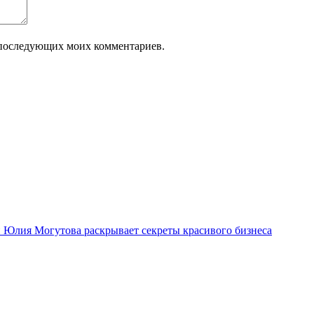
ля последующих моих комментариев.
ми Юлия Могутова раскрывает секреты красивого бизнеса