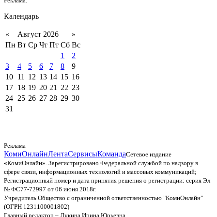
Реклама.
Календарь
«
Август 2026
»
Пн
Вт
Ср
Чт
Пт
Сб
Вс
1
2
3
4
5
6
7
8
9
10
11
12
13
14
15
16
17
18
19
20
21
22
23
24
25
26
27
28
29
30
31
Реклама
КомиОнлайн
Лента
Сервисы
Команда
Сетевое издание
«КомиОнлайн». Зарегистрировано Федеральной службой по надзору в
сфере связи, информационных технологий и массовых коммуникаций;
Регистрационный номер и дата принятия решения о регистрации: серия Эл
№ ФС77-72997 от 06 июня 2018г.
Учредитель Общество с ограниченной ответственностью "КомиОнлайн"
(ОГРН 1231100001802)
Главный редактор – Лукина Ирина Юрьевна.