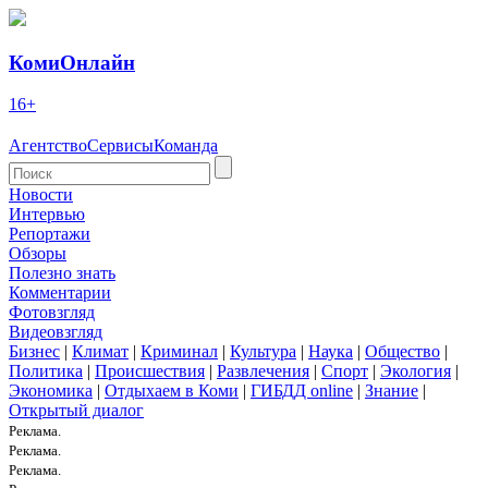
КомиОнлайн
16+
Агентство
Сервисы
Команда
Новости
Интервью
Репортажи
Обзоры
Полезно знать
Комментарии
Фотовзгляд
Видеовзгляд
Бизнес
|
Климат
|
Криминал
|
Культура
|
Наука
|
Общество
|
Политика
|
Происшествия
|
Развлечения
|
Спорт
|
Экология
|
Экономика
|
Отдыхаем в Коми
|
ГИБДД online
|
Знание
|
Открытый диалог
Реклама.
Реклама.
Реклама.