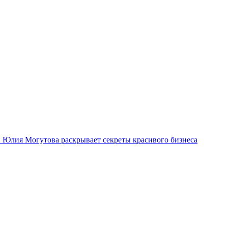
ми Юлия Могутова раскрывает секреты красивого бизнеса