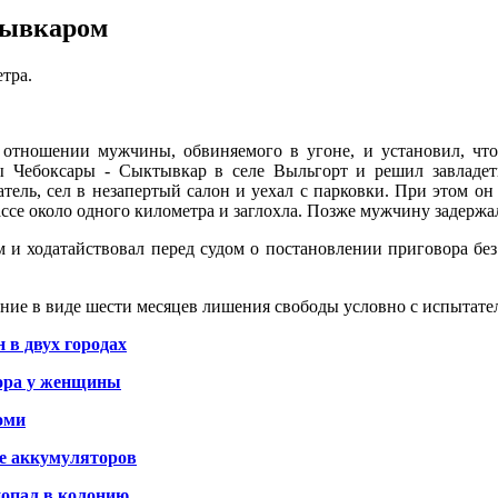
тывкаром
тра.
отношении мужчины, обвиняемого в угоне, и установил, что 
ссы Чебоксары - Сыктывкар в селе Выльгорт и решил завлад
тель, сел в незапертый салон и уехал с парковки. При этом он
ссе около одного километра и заглохла. Позже мужчину задержа
 и ходатайствовал перед судом о постановлении приговора без 
ние в виде шести месяцев лишения свободы условно с испытате
 в двух городах
тора у женщины
оми
е аккумуляторов
опал в колонию