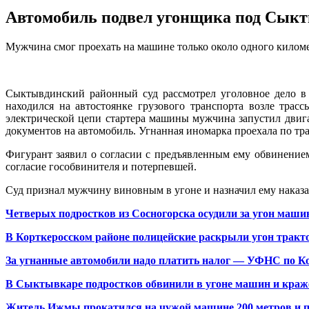
Автомобиль подвел угонщика под Сык
Мужчина смог проехать на машине только около одного киломе
Сыктывдинский районный суд рассмотрел уголовное дело в 
находился на автостоянке грузового транспорта возле тра
электрической цепи стартера машины мужчина запустил двига
документов на автомобиль. Угнанная иномарка проехала по тра
Фигурант заявил о согласии с предъявленным ему обвинением
согласие гособвинителя и потерпевшей.
Суд признал мужчину виновным в угоне и назначил ему наказа
Четверых подростков из Сосногорска осудили за угон машин
В Корткеросском районе полицейские раскрыли угон трак
За угнанные автомобили надо платить налог — УФНС по К
В Сыктывкаре подростков обвинили в угоне машин и краж
Житель Ижмы прокатился на чужой машине 200 метров и п