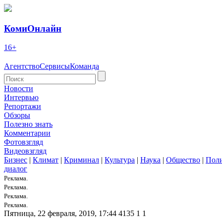
КомиОнлайн
16+
Агентство
Сервисы
Команда
Новости
Интервью
Репортажи
Обзоры
Полезно знать
Комментарии
Фотовзгляд
Видеовзгляд
Бизнес
|
Климат
|
Криминал
|
Культура
|
Наука
|
Общество
|
Пол
диалог
Реклама.
Реклама.
Реклама.
Реклама.
Пятница, 22 февраля, 2019, 17:44
4135
1
1