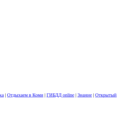
ка
|
Отдыхаем в Коми
|
ГИБДД online
|
Знание
|
Открытый