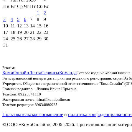
Пн
Вт
Ср
Чт
Пт
Сб
Вс
1
2
3
4
5
6
7
8
9
10
11
12
13
14
15
16
17
18
19
20
21
22
23
24
25
26
27
28
29
30
31
Реклама
КомиОнлайн
Лента
Сервисы
Команда
Сетевое издание «КомиОнлайн».
Регистрационный номер и дата принятия решения о регистрации: серия Эл №
Учредитель Общество с ограниченной ответственностью "КомиОнлайн" (ОГ
Главный редактор – Лукина Ирина Юрьевна.
Телефон: 89225841110
Электронная почта: irina@komionline.ru
Телефон редакции: 89634880925
Пользовательское соглашение
и
политика конфиденциальности
© ООО «КомиОнлайн», 2006–2026. При использовании материал