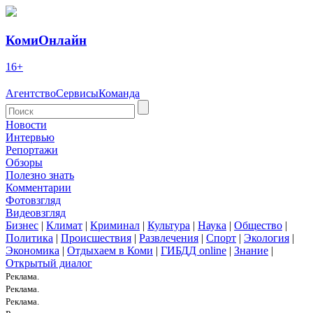
КомиОнлайн
16+
Агентство
Сервисы
Команда
Новости
Интервью
Репортажи
Обзоры
Полезно знать
Комментарии
Фотовзгляд
Видеовзгляд
Бизнес
|
Климат
|
Криминал
|
Культура
|
Наука
|
Общество
|
Политика
|
Происшествия
|
Развлечения
|
Спорт
|
Экология
|
Экономика
|
Отдыхаем в Коми
|
ГИБДД online
|
Знание
|
Открытый диалог
Реклама.
Реклама.
Реклама.