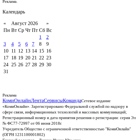
Реклама.
Календарь
«
Август 2026
»
Пн
Вт
Ср
Чт
Пт
Сб
Вс
1
2
3
4
5
6
7
8
9
10
11
12
13
14
15
16
17
18
19
20
21
22
23
24
25
26
27
28
29
30
31
Реклама
КомиОнлайн
Лента
Сервисы
Команда
Сетевое издание
«КомиОнлайн». Зарегистрировано Федеральной службой по надзору в
сфере связи, информационных технологий и массовых коммуникаций;
Регистрационный номер и дата принятия решения о регистрации: серия Эл
№ ФС77-72997 от 06 июня 2018г.
Учредитель Общество с ограниченной ответственностью "КомиОнлайн"
(ОГРН 1231100001802)