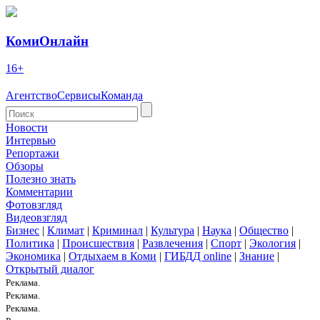
КомиОнлайн
16+
Агентство
Сервисы
Команда
Новости
Интервью
Репортажи
Обзоры
Полезно знать
Комментарии
Фотовзгляд
Видеовзгляд
Бизнес
|
Климат
|
Криминал
|
Культура
|
Наука
|
Общество
|
Политика
|
Происшествия
|
Развлечения
|
Спорт
|
Экология
|
Экономика
|
Отдыхаем в Коми
|
ГИБДД online
|
Знание
|
Открытый диалог
Реклама.
Реклама.
Реклама.