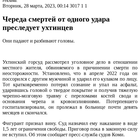
Реклама.
Вторник, 28 марта, 2023, 00:14
3017
1
1
Череда смертей от одного удара
преследует ухтинцев
Они падают и разбивают головы.
Ухтинский горсуд рассмотрел уголовное дело в отношении
местного жителя, обвиняемого в причинении смерти по
неосторожности. Установлено, что в апреле 2022 года он
поссорился с другим мужчиной и ударил его кулаком по лицу.
Тот кратковременно потерял сознание и упал на асфальт,
ударившись головой о твердое покрытие и получив тяжелую
черепно-мозговую травму с переломами костей свода и
основания черепа и кровоизлияниями. Потерпевшего
госпитализировали, он пролежал в больнице почти девять
месяцев и скончался.
Фигурант признал вину. Суд назначил ему наказание в виде
1,5 лет ограничения свободы. Приговор пока в законную силу
не вступил. Об этом сообщает пресс-служба судов Коми.