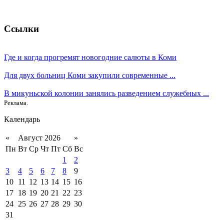
Ссылки
Где и когда прогремят новогодние салюты в Коми
Для двух больниц Коми закупили современные ...
В микуньской колонии занялись разведением служебных ...
Реклама.
Календарь
«
Август 2026
»
Пн
Вт
Ср
Чт
Пт
Сб
Вс
1
2
3
4
5
6
7
8
9
10
11
12
13
14
15
16
17
18
19
20
21
22
23
24
25
26
27
28
29
30
31