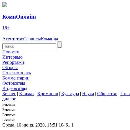
КомиОнлайн
16+
Агентство
Сервисы
Команда
Новости
Интервью
Репортажи
Обзоры
Полезно знать
Комментарии
Фотовзгляд
Видеовзгляд
Бизнес
|
Климат
|
Криминал
|
Культура
|
Наука
|
Общество
|
Пол
диалог
Реклама.
Реклама.
Реклама.
Реклама.
Среда, 10 июня, 2020, 15:51
10461
1