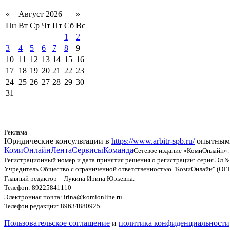
«
Август 2026
»
Пн
Вт
Ср
Чт
Пт
Сб
Вс
1
2
3
4
5
6
7
8
9
10
11
12
13
14
15
16
17
18
19
20
21
22
23
24
25
26
27
28
29
30
31
Реклама
Юридические консультации в
https://www.arbitr-spb.ru/
опытными
КомиОнлайн
Лента
Сервисы
Команда
Сетевое издание «КомиОнлайн».
Регистрационный номер и дата принятия решения о регистрации: серия Эл №
Учредитель Общество с ограниченной ответственностью "КомиОнлайн" (ОГ
Главный редактор – Лукина Ирина Юрьевна.
Телефон: 89225841110
Электронная почта: irina@komionline.ru
Телефон редакции: 89634880925
Пользовательское соглашение
и
политика конфиденциальности