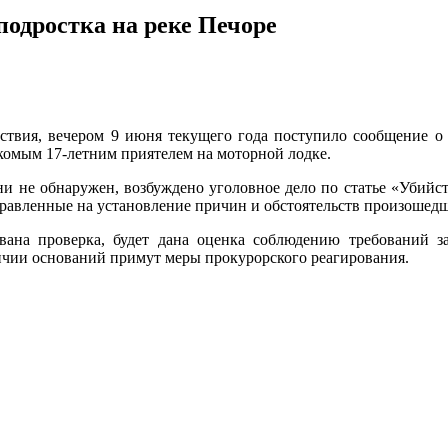
подростка на реке Печоре
твия, вечером 9 июня текущего года поступило сообщение о 
акомым 17-летним приятелем на моторной лодке.
ни не обнаружен, возбуждено уголовное дело по статье «Убийст
правленные на установление причин и обстоятельств произошед
ана проверка, будет дана оценка соблюдению требований з
чии оснований примут меры прокурорского реагирования.