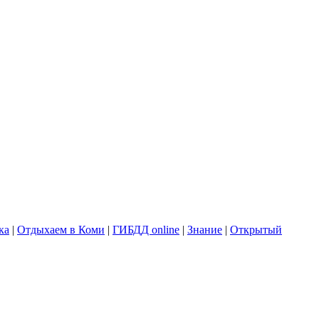
ка
|
Отдыхаем в Коми
|
ГИБДД online
|
Знание
|
Открытый