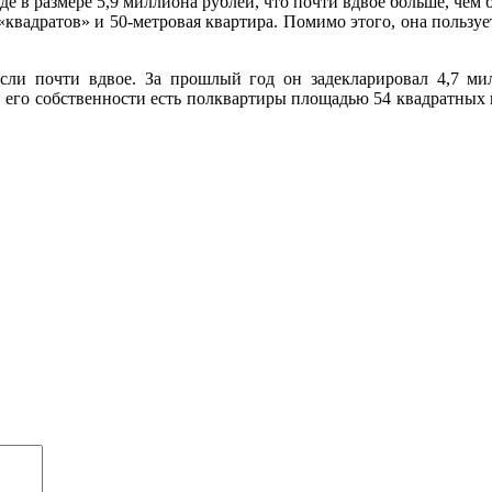
де в размере 5,9 миллиона рублей, что почти вдвое больше, чем
квадратов» и 50-метровая квартира. Помимо этого, она пользу
ли почти вдвое. За прошлый год он задекларировал 4,7 мил
 его собственности есть полквартиры площадью 54 квадратных м