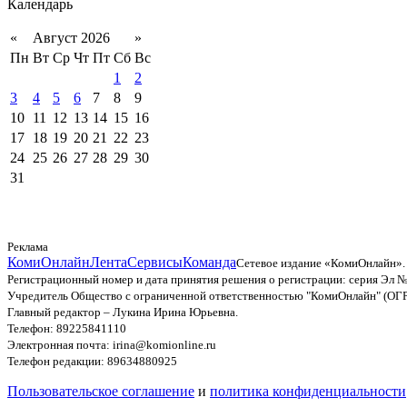
Календарь
«
Август 2026
»
Пн
Вт
Ср
Чт
Пт
Сб
Вс
1
2
3
4
5
6
7
8
9
10
11
12
13
14
15
16
17
18
19
20
21
22
23
24
25
26
27
28
29
30
31
Реклама
КомиОнлайн
Лента
Сервисы
Команда
Сетевое издание «КомиОнлайн».
Регистрационный номер и дата принятия решения о регистрации: серия Эл №
Учредитель Общество с ограниченной ответственностью "КомиОнлайн" (ОГ
Главный редактор – Лукина Ирина Юрьевна.
Телефон: 89225841110
Электронная почта: irina@komionline.ru
Телефон редакции: 89634880925
Пользовательское соглашение
и
политика конфиденциальности