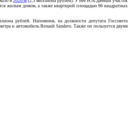
 было в
2020-м
(2,3 миллиона рублей). У нее есть дачный участок
ется жилым домом, а также квартирой площадью 96 квадратных
лиона рублей. Напомним, на должности депутата Госсовета
етра и автомобиль Renault Sandero. Также он пользуется двумя