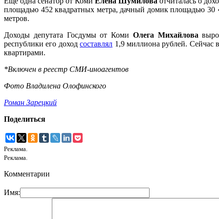
Еще одна сенатор от Коми
Елена Шумилова
отчиталась о дохо
площадью 452 квадратных метра, дачный домик площадью 30 «
метров.
Доходы депутата Госдумы от Коми
Олега Михайлова
вырос
республики его доход
составлял
1,9 миллиона рублей. Сейчас в
квартирами.
*Включен в реестр СМИ-иноагентов
Фото Владилена Олофинского
Роман Зарецкий
Поделиться
Реклама.
Реклама.
Комментарии
Имя: