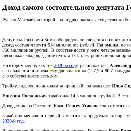
Доход самого состоятельного депутата Г
Руслан Магомедов второй год подряд оказался существенно бо
Депутаты Госсовета Коми обнародовали сведения о своих дохо
доход составил почти 514 миллионов рублей. Напомним, по и
350 миллионов рублей. В собственности у него четыре земель
несколько складов, здание пункта ТО, электроцех, водонапорна
На втором месте, как и в
2020-м году
, расположился
Александ
его владении по-прежнему две квартиры (127,5 и 80,7 «квадр
его собственности есть дом.
Тройку лидеров по доходам за прошлый год замыкает
Илья Си
Евгения Лясковская
заработала 14,3 миллиона рублей. В ее п
Доход спикера Госсовета Коми
Сергея Усачева
сократился с с
Заработал меньше и первый заместитель председателя парлам
2020-й год
.
Вырос годовой заработок у вице-спикера Госсовета Коми
Вал