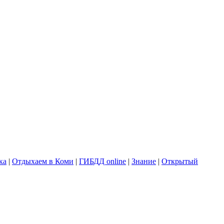
ка
|
Отдыхаем в Коми
|
ГИБДД online
|
Знание
|
Открытый