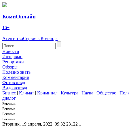
КомиОнлайн
16+
Агентство
Сервисы
Команда
Новости
Интервью
Репортажи
Обзоры
Полезно знать
Комментарии
Фотовзгляд
Видеовзгляд
Бизнес
|
Климат
|
Криминал
|
Культура
|
Наука
|
Общество
|
Пол
диалог
Реклама.
Реклама.
Реклама.
Реклама.
Вторник, 19 апреля, 2022, 09:32
23122
1