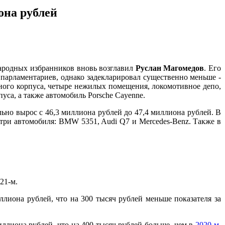
она рублей
народных избранников вновь возглавил
Руслан Магомедов
. Его
парламентариев, однако задекларировал существенно меньше -
нного корпуса, четыре нежилых помещения, локомотивное депо,
уса, а также автомобиль Porsche Cayenne.
льно вырос с 46,3 миллиона рублей до 47,4 миллиона рублей. В
 три автомобиля: BMW 5351, Audi Q7 и Mercedes-Benz. Также в
021-м.
иллиона рублей, что на 300 тысяч рублей меньше показателя за
иллиона рублей, что на 400 тысяч рублей больше, чем в
2020-м
.