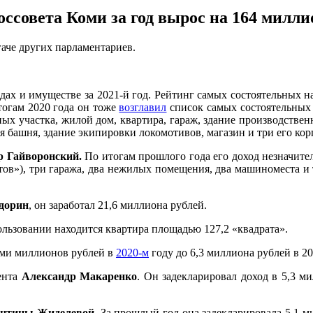
оссовета Коми за год вырос на 164 милли
гаче других парламентариев.
дах и имуществе за 2021-й год. Рейтинг самых состоятельных 
тогам 2020 года он тоже
возглавил
список самых состоятельных 
ных участка, жилой дом, квартира, гараж, здание производстве
я башня, здание экипировки локомотивов, магазин и три его корп
р Гайворонский.
По итогам прошлого года его доход незначите
атов»), три гаража, два нежилых помещения, два машиноместа и
дорин
, он заработал 21,6 миллиона рублей.
ользовании находится квартира площадью 127,2 «квадрата».
еми миллионов рублей в
2020-м
году до 6,3 миллиона рублей в 2
ента
Александр Макаренко
. Он задекларировал доход в 5,3 м
ентины Жиделевой
. За прошлый год она задекларировала 5,1 м