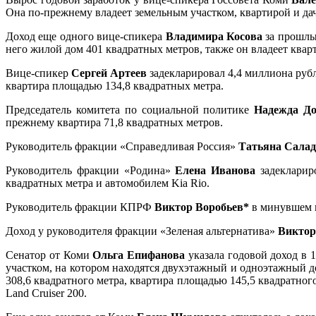
Она по-прежнему владеет земельным участком, квартирой и да
Доход еще одного вице-спикера
Владимира Косова
за прошлы
него жилой дом 401 квадратных метров, также он владеет кварти
Вице-спикер
Сергей Артеев
задекларировал 4,4 миллиона рубл
квартира площадью 134,8 квадратных метра.
Председатель комитета по социальной политике
Надежда До
прежнему квартира 71,8 квадратных метров.
Руководитель фракции «Справедливая Россия»
Татьяна Салад
Руководитель фракции «Родина»
Елена Иванова
задекларир
квадратных метра и автомобилем Kia Rio.
Руководитель фракции КПРФ
Виктор Воробьев*
в минувшем г
Доход у руководителя фракции «Зеленая альтернатива»
Виктор
Сенатор от Коми
Ольга Епифанова
указала годовой доход в 
участком, на котором находятся двухэтажный и одноэтажный 
308,6 квадратного метра, квартира площадью 145,5 квадратног
Land Cruiser 200.